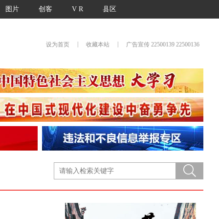
图片
创客
V R
县区
|
|
设为首页
收藏本站
广告宣传 22500139 22500136