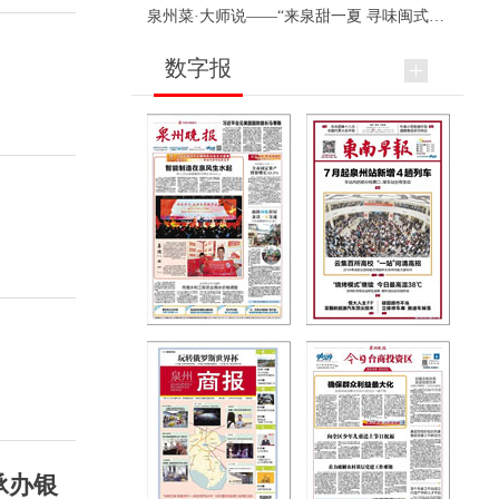
泉州菜·大师说——“来泉甜一夏 寻味闽式鲜”上官品牌专场直播
数字报
承办银