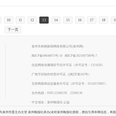
10
11
12
13
14
15
16
17
18
1
下一页
泉州市刺桐新闻网络有限公司(泉州网)
闽ICP备09040973号-10
闽ICP备2021007589号-7
信息网络传播视听节目许可证（许可证号：1311628）
广电节目制作经营许可证（[闽]字第103号）
互联网新闻信息服务许可证（许可证号：35120170007）
合作热线：0595-22500139、22500136
中文域名：泉州晚报社.公益
共泉州市委主办主管 泉州晚报社承办(未经泉州晚报社授权，擅自引用本网信息，将面