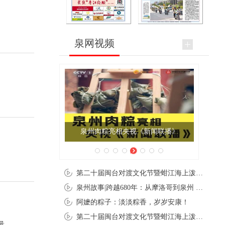
泉网视频
泉州肉粽亮相央视《新闻联播》
第二十届闽台对渡文化节暨蚶江海上泼水节在石狮蚶江启幕
泉州故事|跨越680年：从摩洛哥到泉州 丝路使者“中国行”
阿嬷的粽子：淡淡粽香，岁岁安康！
第二十届闽台对渡文化节暨蚶江海上泼水节在石狮蚶江开幕
量。