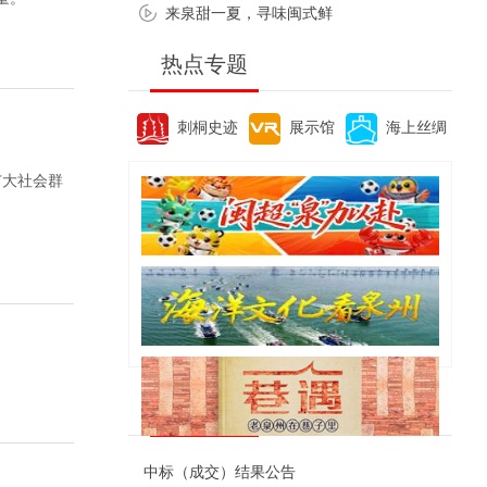
来泉甜一夏，寻味闽式鲜
热点专题
刺桐史迹
展示馆
海上丝绸
广大社会群
便民资讯
中标（成交）结果公告