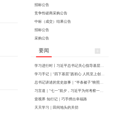
招标公告
竞争性磋商采购公告
中标（成交）结果公告
招标公告
采购公告
要闻
学习进行时丨习近平总书记关心指导基层党建的故事
学习手记｜“四下基层”践初心 人民至上创伟业
总书记讲述的党史故事｜“半条被子”映照初心
习言道｜“七一”前夕，习近平为何考察一个村级党组织
壹视界·知行记｜巧手绣出幸福路
天天学习｜田间地头的关切