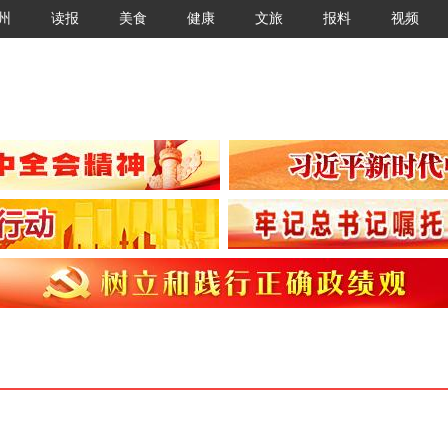
州
读报
美食
健康
文旅
报料
视频