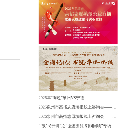
2026年“闽超”泉州VS宁德
2026泉州市高招志愿填报线上咨询会——《出分应急课堂：全流程拆解志愿填报》主题讲座
2026泉州市高招志愿填报线上咨询会——《志愿填报 答疑直播》主题讲座
“‘泉’民开讲”之“循迹溯源 刺桐回响”专场宣讲