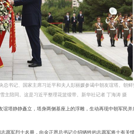
中央总书记、国家主席习近平和夫人彭丽媛参谒中朝友谊塔。朝鲜
雪主陪同。这是习近平整理花篮缎带。新华社记者 丁海涛 摄
友谊塔静静矗立，塔身两侧基座上的浮雕，生动再现中朝军民并
阅志愿军烈士名册，向金正恩总书记介绍牺牲的志愿军将士有关