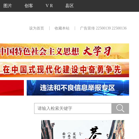
图片
创客
V R
县区
|
|
设为首页
收藏本站
广告宣传 22500139 22500136