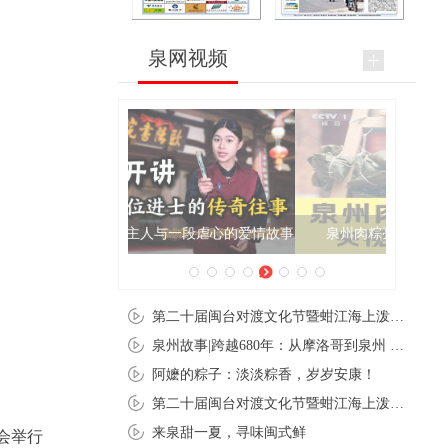
泉网视频
泉州肉粽亮相央视《新闻联播》
第二十届闽台对渡文化节暨蚶江海上泼水节在石狮蚶江启幕
泉州故事|跨越680年：从摩洛哥到泉州 丝路使者“中国行”
阿嬷的粽子：淡淡粽香，岁岁安康！
第二十届闽台对渡文化节暨蚶江海上泼水节在石狮蚶江开幕
来泉甜一夏，寻味闽式鲜
会举行