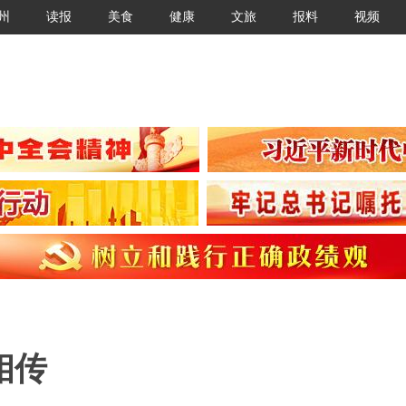
州
读报
美食
健康
文旅
报料
视频
相传