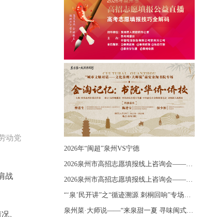
劳动党
2026年“闽超”泉州VS宁德
2026泉州市高招志愿填报线上咨询会——《出分应急课堂：全流程拆解志愿填报》主题讲座
肩战
2026泉州市高招志愿填报线上咨询会——《志愿填报 答疑直播》主题讲座
“‘泉’民开讲”之“循迹溯源 刺桐回响”专场宣讲
泉州菜·大师说——“来泉甜一夏 寻味闽式鲜”上官品牌专场直播
情况。