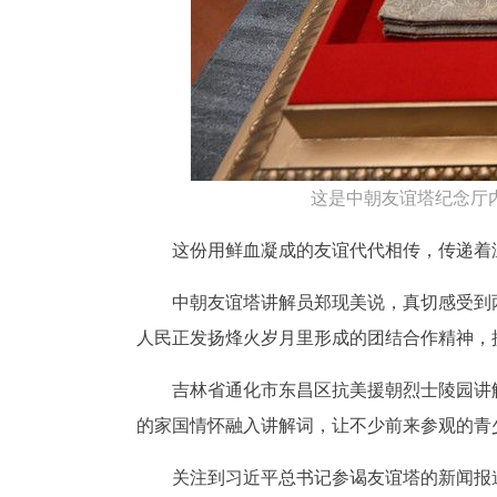
这是中朝友谊塔纪念厅内
这份用鲜血凝成的友谊代代相传，传递着
中朝友谊塔讲解员郑现美说，真切感受到
人民正发扬烽火岁月里形成的团结合作精神，
吉林省通化市东昌区抗美援朝烈士陵园讲
的家国情怀融入讲解词，让不少前来参观的青
关注到习近平总书记参谒友谊塔的新闻报