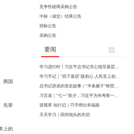
竞争性磋商采购公告
中标（成交）结果公告
招标公告
采购公告
要闻
学习进行时丨习近平总书记关心指导基层党建的故事
学习手记｜“四下基层”践初心 人民至上创伟业
。两国
总书记讲述的党史故事｜“半条被子”映照初心
习言道｜“七一”前夕，习近平为何考察一个村级党组织
、先辈
壹视界·知行记｜巧手绣出幸福路
天天学习｜田间地头的关切
本上的