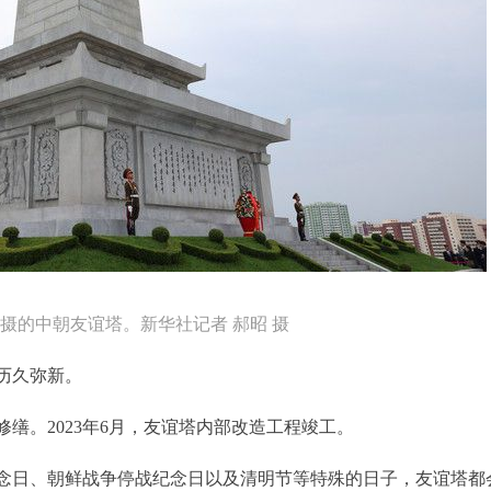
拍摄的中朝友谊塔。新华社记者 郝昭 摄
历久弥新。
缮。2023年6月，友谊塔内部改造工程竣工。
念日、朝鲜战争停战纪念日以及清明节等特殊的日子，友谊塔都