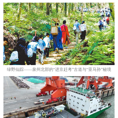
绿野仙踪——泉州北部的“进京赶考”古道与“亚马孙”秘境