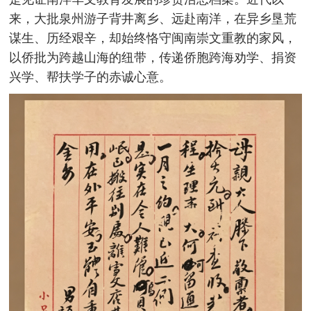
来，大批泉州游子背井离乡、远赴南洋，在异乡垦荒
谋生、历经艰辛，却始终恪守闽南崇文重教的家风，
以侨批为跨越山海的纽带，传递侨胞跨海劝学、捐资
兴学、帮扶学子的赤诚心意。