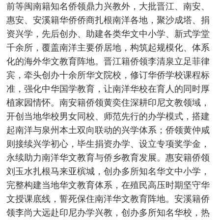
前等闽南籍知名侨领鼎力兴教外，大批晋江、南安、
惠安、安溪籍华侨侨商扎根南洋各地，聚沙成塔、捐
资兴学，先后创办、助建各类华文中小学、新式学堂
千余所，覆盖南洋主要侨居地，构筑起规模化、体系
化的海外华文教育阵地。晋江籍侨领李清泉立足菲律
宾，牵头创办十余所华文院校，修订华侨学校课程标
准，强化中华国学教育，让南洋华校在育人的同时厚
植家园情怀。南安籍侨领黄奕住深耕印尼文教领域，
开创当地华校男女同校、师范先行的办学模式，搭建
起南洋与泉州本土双向联动的兴学体系；侨领黄仲咸
则接续兴学初心，毕生捐资办学、设立专项奖学金，
永续助力南洋华文教育与侨乡教育发展。惠安籍侨领
刘玉水扎根马来亚槟城，创办多所知名华文中小学，
完整构建当地华文教育体系，在殖民高压时期坚守华
文授课底线，誓死保住南洋华文教育阵地。安溪籍侨
领李尚大远赴印尼办学兴教，创办多所知名华校，热