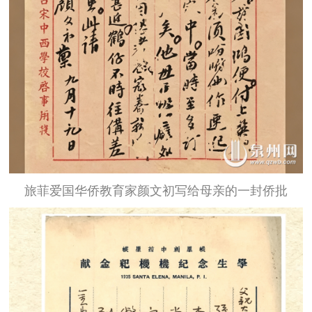
旅菲爱国华侨教育家颜文初写给母亲的一封侨批