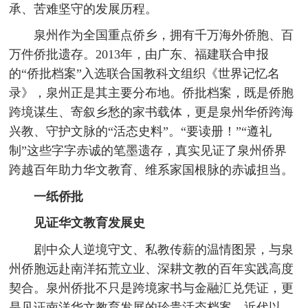
承、苦难坚守的发展历程。
泉州作为全国重点侨乡，拥有千万海外侨胞、百
万件侨批遗存。2013年，由广东、福建联合申报
的“侨批档案”入选联合国教科文组织《世界记忆名
录》，泉州正是其主要分布地。侨批档案，既是侨胞
跨境谋生、寄叙乡愁的家书载体，更是泉州华侨跨海
兴教、守护文脉的“活态史料”。“要读册！”“遵礼
制”这些字字赤诚的笔墨遗存，真实见证了泉州侨界
跨越百年助力华文教育、维系家国根脉的赤诚担当。
一纸侨批
见证华文教育发展史
剧中众人逆境守文、私教传薪的温情图景，与泉
州侨胞远赴南洋拓荒立业、深耕文教的百年实践高度
契合。泉州侨批不只是跨境家书与金融汇兑凭证，更
是见证南洋华文教育发展的珍贵活态档案。近代以