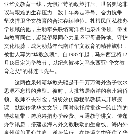
亚华文教育一线，无惧严苛的政策打压、世俗舆论非
议与艰难的生存压力，数十年奔走呼号、奋力抗争，
坚决捍卫华文教育的合法存续地位。扎根民间私教办
学领域的他，主动牵头联络南洋各地泉州侨领、侨团
与教育同仁，凝聚侨界同心力量坚守母语阵地、守护
文化根脉，成为动荡年代南洋华文教育的精神旗帜，
被世人尊为“华教族魂”。自1987年起，马来西亚将12
月18日定为华教节，以纪念被称为马来西亚“华文教
育之父”的林连玉先生。
这两位泉州籍华教先驱是千千万万海外游子饮水
思源不忘根的典型。彼时，大批旅居南洋的泉州籍侨
领、教师不畏艰险，纷纷效仿隐秘私教模式开班授
课，默默传承华文文脉；同时依托侨批这一跨山海的
特殊纽带，跨境筹措办学经费、互通教学讲义、传递
办学讯息，搭建起海内外文教联动的生命线。海内外
泉州侨胞同心并肩、逆势笃行，在绝境之中守住了华