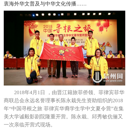
衷海外华文普及与中华文化传播……
2018年4月1日 ，由晋江籍旅菲侨领、菲律宾菲华
商联总会永远名誉理事长陈永栽先生资助组织的2018
年“中国寻根之旅 菲律宾华裔学生学中文夏令营”在集
美大学诚毅影剧院隆重开营。陈永栽、邱秀敏伉俪又
一次亲临开营式现场。