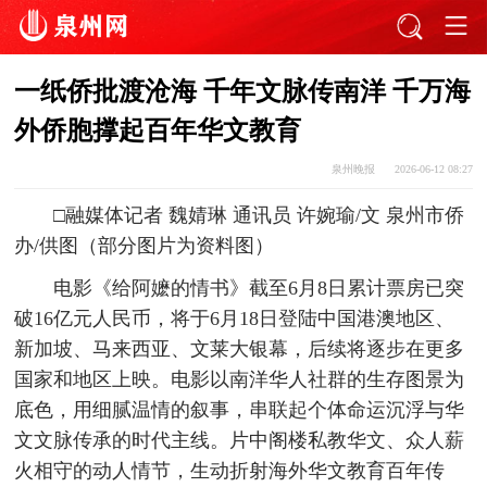
一纸侨批渡沧海 千年文脉传南洋 千万海
外侨胞撑起百年华文教育
泉州晚报
2026-06-12 08:27
□融媒体记者 魏婧琳 通讯员 许婉瑜/文 泉州市侨
办/供图（部分图片为资料图）
电影《给阿嬷的情书》截至6月8日累计票房已突
破16亿元人民币，将于6月18日登陆中国港澳地区、
新加坡、马来西亚、文莱大银幕，后续将逐步在更多
国家和地区上映。电影以南洋华人社群的生存图景为
底色，用细腻温情的叙事，串联起个体命运沉浮与华
文文脉传承的时代主线。片中阁楼私教华文、众人薪
火相守的动人情节，生动折射海外华文教育百年传