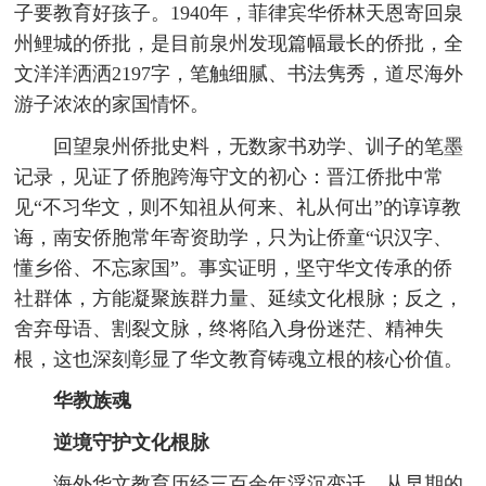
子要教育好孩子。1940年，菲律宾华侨林天恩寄回泉
州鲤城的侨批，是目前泉州发现篇幅最长的侨批，全
文洋洋洒洒2197字，笔触细腻、书法隽秀，道尽海外
游子浓浓的家国情怀。
回望泉州侨批史料，无数家书劝学、训子的笔墨
记录，见证了侨胞跨海守文的初心：晋江侨批中常
见“不习华文，则不知祖从何来、礼从何出”的谆谆教
诲，南安侨胞常年寄资助学，只为让侨童“识汉字、
懂乡俗、不忘家国”。事实证明，坚守华文传承的侨
社群体，方能凝聚族群力量、延续文化根脉；反之，
舍弃母语、割裂文脉，终将陷入身份迷茫、精神失
根，这也深刻彰显了华文教育铸魂立根的核心价值。
华教族魂
逆境守护文化根脉
海外华文教育历经三百余年浮沉变迁，从早期的