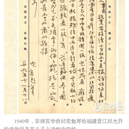
1940年，菲律宾华侨邱奕勉寄给福建晋江邱允乔