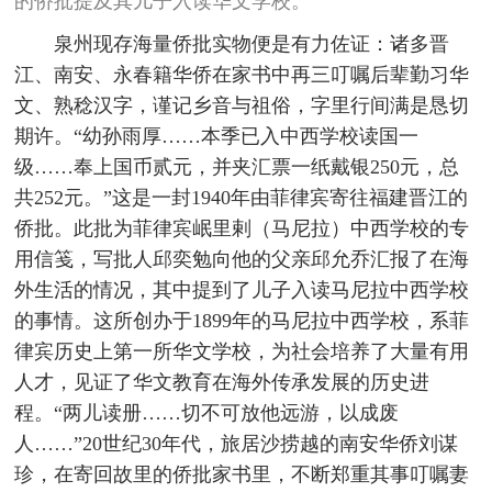
的侨批提及其儿子入读华文学校。
泉州现存海量侨批实物便是有力佐证：诸多晋
江、南安、永春籍华侨在家书中再三叮嘱后辈勤习华
文、熟稔汉字，谨记乡音与祖俗，字里行间满是恳切
期许。“幼孙雨厚……本季已入中西学校读国一
级……奉上国币贰元，并夹汇票一纸戴银250元，总
共252元。”这是一封1940年由菲律宾寄往福建晋江的
侨批。此批为菲律宾岷里剌（马尼拉）中西学校的专
用信笺，写批人邱奕勉向他的父亲邱允乔汇报了在海
外生活的情况，其中提到了儿子入读马尼拉中西学校
的事情。这所创办于1899年的马尼拉中西学校，系菲
律宾历史上第一所华文学校，为社会培养了大量有用
人才，见证了华文教育在海外传承发展的历史进
程。“两儿读册……切不可放他远游，以成废
人……”20世纪30年代，旅居沙捞越的南安华侨刘谋
珍，在寄回故里的侨批家书里，不断郑重其事叮嘱妻