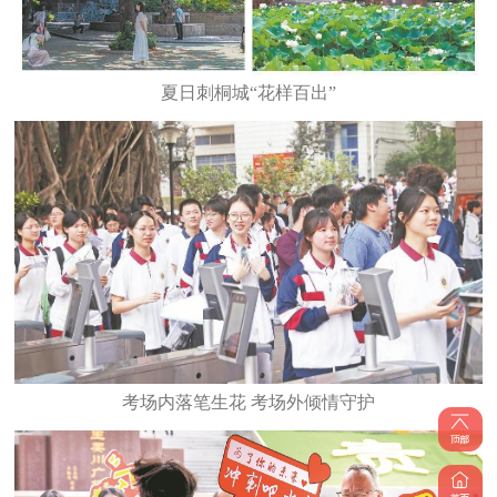
夏日刺桐城“花样百出”
考场内落笔生花 考场外倾情守护