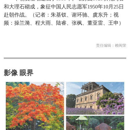
和大理石砌成，象征中国人民志愿军1950年10月25日
赴朝作战。（记者：朱基钗、谢环驰、虞东升；视
频：操兰漪、程大雨、陆睿、张枫、董亚雷、王申）
责任编辑：
赖闽荣
影像 眼界