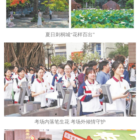
夏日刺桐城“花样百出”
考场内落笔生花 考场外倾情守护