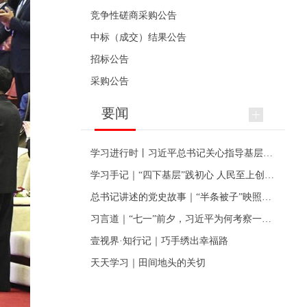
竞争性磋商采购公告
中标（成交）结果公告
招标公告
采购公告
要闻
学习进行时丨习近平总书记关心指导基层党建的故事
学习手记｜“四下基层”践初心 人民至上创伟业
总书记讲述的党史故事｜“半条被子”映照初心
习言道｜“七一”前夕，习近平为何考察一个村级党组织
壹视界·知行记｜巧手绣出幸福路
天天学习｜田间地头的关切