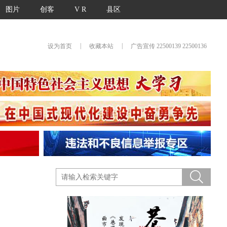
图片
创客
V R
县区
|
|
设为首页
收藏本站
广告宣传 22500139 22500136