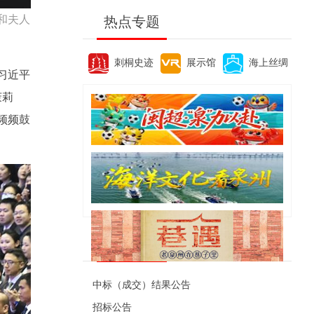
和夫人
热点专题
刺桐史迹
展示馆
海上丝绸
习近平
茉莉
频频鼓
便民资讯
中标（成交）结果公告
招标公告