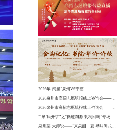
2026年“闽超”泉州VS宁德
2026泉州市高招志愿填报线上咨询会——《出分应急课堂：全流程拆解志愿填报》主题讲座
2026泉州市高招志愿填报线上咨询会——《志愿填报 答疑直播》主题讲座
“‘泉’民开讲”之“循迹溯源 刺桐回响”专场宣讲
泉州菜·大师说——“来泉甜一夏 寻味闽式鲜”上官品牌专场直播