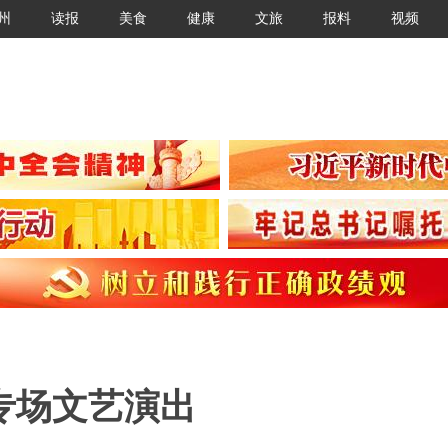
州
读报
美食
健康
文旅
报料
视频
专场文艺演出