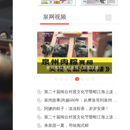
泉网视频
泉州肉粽亮相央视《新闻联播》
第二十届闽台对渡文化节暨蚶江海上泼水节在石狮蚶江启幕
泉州故事|跨越680年：从摩洛哥到泉州 丝路使者“中国行”
阿嬷的粽子：淡淡粽香，岁岁安康！
第二十届闽台对渡文化节暨蚶江海上泼水节在石狮蚶江开幕
来泉甜一夏，寻味闽式鲜