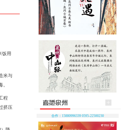
米饭用
造米与
毒。
工程
过挤压
合作：15880996339 0595-22500230
I）降