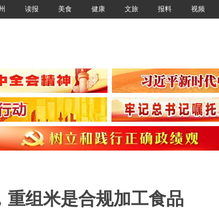
州
读报
美食
健康
文旅
报料
视频
，重组米是合规加工食品