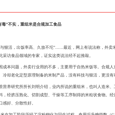
有毒”不实，重组米是合规加工食品
技与狠活，出饭率高、久放不坨”……最近，网上有说法称，外卖
此采访食品领域的专家，证实这类说法经不起推敲。
因成本问题，外卖行业用的不多，主要用于自热米饭等。合规人
、冷却老化定型原理制备的米制产品，没有科技与狠活，更没有
质营养研究所所长刘明介绍，业内所说的重组米，也叫人造米、
料，经挤压熟化、切割成型、干燥等工序制得的米粒状食物。经
口感好、分散性好。
组米在加工阶段历经了淀粉糊化与回生过程，食用后升糖指数（G