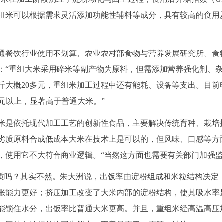
组米可以根据需求灵活添加功能性辅料等成分，具有较高的食用
通餐饮行业使用不划算。农业农村部食物与营养发展研究所、食
：“重组大米采用碎米等副产物为原料，但需添加营养强化剂、
斤大概20多元，重组米加工过程中还有能耗、设备等支出。目前
0元以上，显著高于普通大米。”
米是依托现代加工工艺的创新性食品，主要解决传统育种、栽培
劣质原料合成低成本大米在技术上是可以的，但风味、口感等方
，使用它不大符合商业逻辑。“当然这方面也需要有关部门加强监
物质吗？其实不然。朱大洲说，出饭率由淀粉组成和米粒结构决定
胀能力更好；挤压加工改变了大米内部的淀粉结构，使其吸水率
能锁住水分，出饭率比普通大米更高。并且，重组米经高温高压