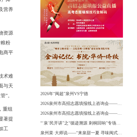
及营养
物资源
杂粮粉
电商平
技术难
面与天
2026年“闽超”泉州VS宁德
管”。
2026泉州市高招志愿填报线上咨询会——《出分应急课堂：全流程拆解志愿填报》主题讲座
，重组
2026泉州市高招志愿填报线上咨询会——《志愿填报 答疑直播》主题讲座
显著提
“‘泉’民开讲”之“循迹溯源 刺桐回响”专场宣讲
加工
泉州菜·大师说——“来泉甜一夏 寻味闽式鲜”上官品牌专场直播