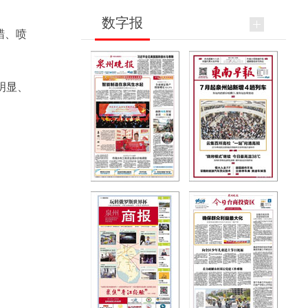
数字报
蜡、喷
明显、