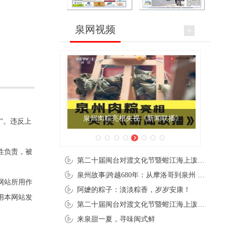
泉网视频
泉州肉粽亮相央视《新闻联播》
”。违反上
性负责，被
第二十届闽台对渡文化节暨蚶江海上泼水节在石狮蚶江启幕
泉州故事|跨越680年：从摩洛哥到泉州 丝路使者“中国行”
网站所用作
阿嬷的粽子：淡淡粽香，岁岁安康！
用本网站发
第二十届闽台对渡文化节暨蚶江海上泼水节在石狮蚶江开幕
来泉甜一夏，寻味闽式鲜