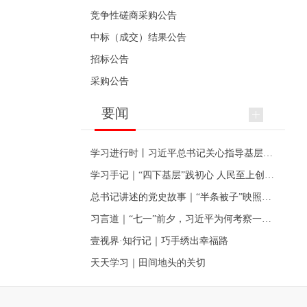
竞争性磋商采购公告
中标（成交）结果公告
招标公告
采购公告
要闻
学习进行时丨习近平总书记关心指导基层党建的故事
学习手记｜“四下基层”践初心 人民至上创伟业
总书记讲述的党史故事｜“半条被子”映照初心
习言道｜“七一”前夕，习近平为何考察一个村级党组织
壹视界·知行记｜巧手绣出幸福路
天天学习｜田间地头的关切