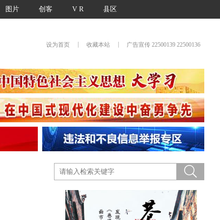
图片
创客
V R
县区
|
|
设为首页
收藏本站
广告宣传 22500139 22500136