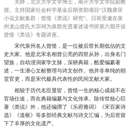
关静，北京大学文学博士，南开大学文学院副教
授。主持国家社会科学基金后期资助项目“汉魏唐宋
小说文献集群：曾慥《类说》研究”。日前受邀在泉
州龙山曾氏大宗祠为泉郡先贤著述读书班第六期开设
曾慥《类说》专题讲座。
宋代泉州名人曾慥，是一位被后世长期低估的文
史大家。他是北宋名相曾公亮的四世从孙，出身名门
望族，自幼浸润家学文脉，深耕典籍，酷爱编纂著
述，一生潜心文献整理与诗文创作。他并非单纯的朝
堂官吏，而是宋代极具代表性的民间文献大家。
相较于历代名臣显宦，曾慥一生的核心成就不在
官场仕途，而在典籍编纂与文化传承。除传世核心巨
著《类说》外，他还编撰了《乐府雅词》《宋百家诗
选》《道枢》等多部经典文献与诗文汇编，为后世留
下了丰厚的文化遗产。