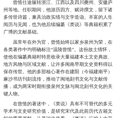
曾慥仕途辗转浙江、江西以及四川夔州、安徽庐
州等地。任职期间，他游历四方、赋诗撰文，留下诸
多传世诗篇，兼具治政实绩与文学造诣。丰富的人生
阅历与见闻，也为他后续编纂《类说》等典籍积累了
广博的文献基础。
虽常年在外为官，曾慥始终以家乡泉州为荣，在
各类著作中均明确标注“温陵曾慥”。这份故土情怀，
使他在编纂典籍时特意收录大量福建本土文史典故、
地方风物与区域文献，让许多闽南早期文史资料得以
保存传世。他的多部核心著作在建阳（今福建南平）
麻沙书坊刊刻流传，推动了闽地刻书文化与文献传
播，成为两宋时期衔接泉州文脉与闽北刻书文化的关
键人物。
在曾慥的著述中，《类说》具有不可替代的多元
学术与文史研究价值，是研究宋代及此前历代古籍文