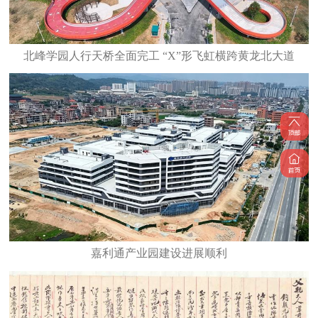
北峰学园人行天桥全面完工 “X”形飞虹横跨黄龙北大道
嘉利通产业园建设进展顺利