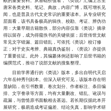
献的重要资料。从基础价值看，《类说》汇编上古至
唐宋各类史料、笔记、典故，内容广博，既可增长见
闻，也是普及古代文史常识的重要读本。从专业研究
层面看，该书具备极高的辑佚、校勘、考证、辨伪功
用：大量早期古籍散佚，部分内容仅靠《类说》摘录
得以留存，成为得窥佚书的关键依据；后世传世文献
常见文字错漏、篇目错乱，可依托《类说》校订修
正；对于史实考辨、典籍真伪鉴别，《类说》亦提供
了重要佐证。此外，其编纂体例还影响了后世书籍的
编撰范式，推动了说部文献的搜集整理。
目前学界通行的《类说》版本，多出自明代天启
六年岳钟秀刊刻本。但深入研究可见，该版本存在明
显缺陷，在引书数量、卷次划分、作者标注、条目编
排、文字誊录等方面，均有大量删改、错乱、讹误与
疏漏，与曾慥原书面貌相去甚远。若长期仅据此本开
展研究，极易造成考证偏差、结论失真，影响学术研