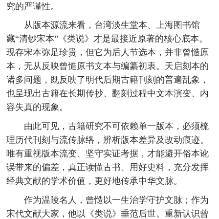
究的严谨性。
从版本源流来看，台湾淡生堂本、上海图书馆
藏“清钞宋本”《类说》才是最接近原著的核心底本。
现存宋本弥足珍贵，但它为后人节选本，并非曾慥原
本，无从反映曾慥原书文本与编纂初衷。天启刻本的
诸多问题，既反映了明代后期古籍刊刻的普遍乱象，
也呈现出古籍在长期传抄、翻刻过程中文本演变、内
容失真的现象。
由此可见，古籍研究不可依赖单一版本，必须梳
理历代刊刻与流传脉络，辨析版本差异及改动痕迹。
唯有重视版本流变、坚守实证考据，才能避开俗本讹
误带来的偏差，真正读懂古书、用好史料，充分发挥
经典文献的学术价值，更好地传承中华文脉。
作为温陵名人，曾慥以一生治学守护文脉；作为
宋代文献大家，他以《类说》垂范后世。重新认识曾