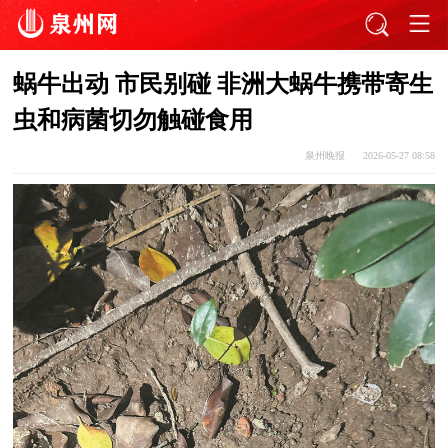
蜗牛出动 市民别碰 非洲大蜗牛携带寄生
虫和病菌切勿触碰食用
泉州晚报
2026-05-27 08:58