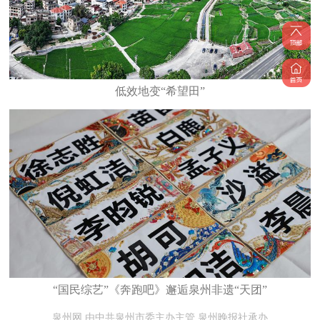
低效地变“希望田”
“国民综艺”《奔跑吧》邂逅泉州非遗“天团”
泉州网 由中共泉州市委主办主管 泉州晚报社承办