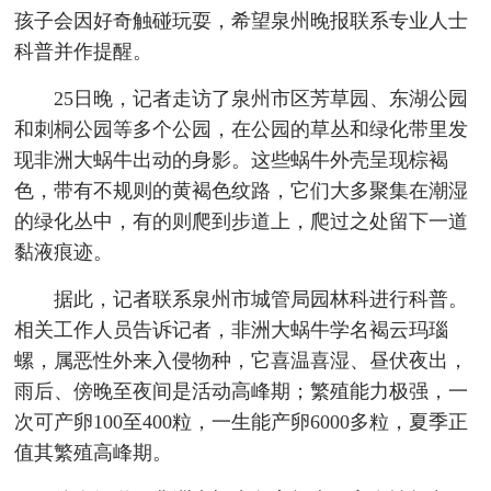
孩子会因好奇触碰玩耍，希望泉州晚报联系专业人士
科普并作提醒。
25日晚，记者走访了泉州市区芳草园、东湖公园
和刺桐公园等多个公园，在公园的草丛和绿化带里发
现非洲大蜗牛出动的身影。这些蜗牛外壳呈现棕褐
色，带有不规则的黄褐色纹路，它们大多聚集在潮湿
的绿化丛中，有的则爬到步道上，爬过之处留下一道
黏液痕迹。
据此，记者联系泉州市城管局园林科进行科普。
相关工作人员告诉记者，非洲大蜗牛学名褐云玛瑙
螺，属恶性外来入侵物种，它喜温喜湿、昼伏夜出，
雨后、傍晚至夜间是活动高峰期；繁殖能力极强，一
次可产卵100至400粒，一生能产卵6000多粒，夏季正
值其繁殖高峰期。