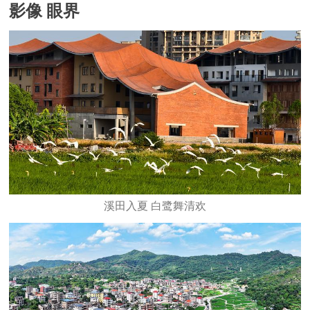
影像 眼界
溪田入夏 白鹭舞清欢