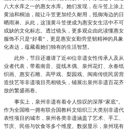
八大水库之一的惠女水库。她们发现，在斗笠上涂上
黄油和桐油，能让斗笠更加经久耐用，抵御海边的日
晒雨淋。从此，这顶黄斗笠便成为惠安女生活中不可
或缺的文化标志。透过镜头，更多观众由此读懂惠女
服饰不只是“好看”，更是惠安女勤劳坚韧精神的具象
化表达，蕴藏着她们独有的生活智慧。
此外，节目还邀请了近40位非遗女性传承人及从
业者代表，带着南音、提线木偶、泉州花灯、永春纸
织画、惠安石雕、高甲戏、梨园戏、闽南传统民居营
造技艺等非遗项目亮相镜头，铺展出泉州非遗百花齐
放的繁盛画卷。
事实上，泉州非遗有着令人惊叹的深厚“家底”。
作为全国唯一拥有联合国教科文组织三大类别非遗代
表性项目的城市，泉州各类非遗涵盖了艺术、手工、
节庆、民俗与饮食等多个维度。数据显示，泉州现有