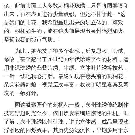
杂。此前市面上大多数刺桐花珠绣，只是将图案喷印
出来，再在表面进行少量点缀。但她不甘于此：“这
是我们的市花，我希望呈现出来的是立体的、精致
的、栩栩如生的，能在镜头前展现出泉州热烈如火、
坚韧包容的城市气质。”
为此，她花费了很多个夜晚，反复思考、尝试、
修改，甚至翻出了20世纪80年代珍藏至今的材料，运
用非遗珠绣的凸叠片绣、串绣、立体叶片绣等技艺，
一针一线地精心打磨。最终呈现在镜头前的刺桐花，
朵朵花瓣如焰，视觉层次丰富，收获了明星嘉宾及网
友的一致好评。
同这凝聚匠心的刺桐花一般，泉州珠绣传统制作
技艺穿越时光至今，依旧焕发着绚烂惊艳的生机。据
了解，泉州珠绣以针引珠，讲究立体感，成品呈现浅
浮雕般的闪烁效果。其历史源远流长，早期多用于宗