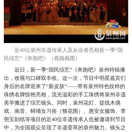
近40位泉州非遗传承人及从业者亮相新一季“国
民综艺”《奔跑吧》（视频截图）
近日，新一季“国民综艺”《奔跑吧》泉州特辑播
出，收视与口碑双丰收。这一次，节目中明星嘉宾们
身后的名牌迎来了“新皮肤”——带有泉州特色纹样的
珠绣名牌惊艳亮相，流光溢彩的手工珠绣将泉州非遗
美学搬进了综艺镜头。同时，泉州花灯、提线木偶
戏、南音、蟳埔女习俗（簪花围）、惠安女服饰、李
尧宝刻纸等项目的近40位非遗传承人也被邀请到节目
中，为全国观众呈现了非遗荟萃的泉州魅力。镜头之