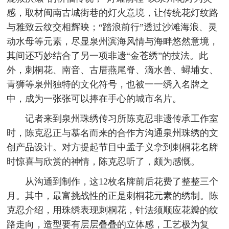
感，取材闽南古城街巷的灯火意境，让传统花灯纹路
与雅致云纹交相辉映；“踏浪前行”透过沙滩海浪、灵
动水母等元素，尽显泉州滨海风情与海畔悠然意境，
其间还巧妙结合了另一项非遗“金苍绣”的技法。此
外，刺桐花、南音、古厝燕尾脊、滴水兽、蟳埔女、
青狮等泉州独特的文化符号，也被一一绣入名牌之
中，成为一张张可以捧在手心的城市名片。
记者来到泉州珠绣传习所陈克忍非遗传承工作室
时，陈克忍正与慕名而来的合作方沟通泉州珠绣的文
创产品设计。对方提起节目中孟子义拿到刺桐花名牌
时惊喜与欣赏的神情，陈克忍听了，颇为感慨。
从沟通到制作，这12枚名牌前后花费了整整三个
月。其中，最富挑战性的正是刺桐花元素的绣制。陈
克忍介绍，用珠绣表现刺桐花，针法须顺应花瓣的纹
路走向，造型要有层层叠叠的立体感，工艺极为复