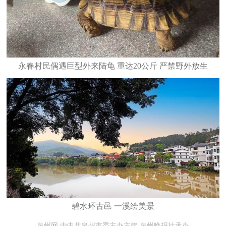
永春村民偶遇巨型外来陆龟 重达20公斤 严禁野外放生
碧水环古邑 一溪绘美景
泉州网 由中共泉州市委主办主管 泉州晚报社承办