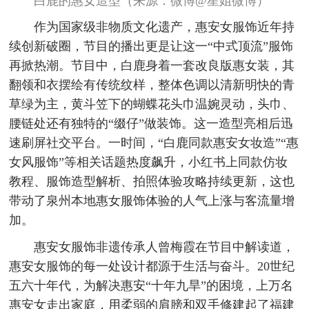
白鹿的惠女造型（来源：微博@星姐微博）
作为国家级非物质文化遗产，惠安女服饰近年持
续创新破圈，节目的播出更是让这一“中式顶流”服饰
再掀热潮。节目中，白鹿身着一套改良版惠女装，其
翻领和衣摆绘有传统纹样，整体色调以清新明快的青
草绿为主，黄斗笠下的蝴蝶花头巾温婉灵动，头巾、
腰链处还有独特的“缀仔”做装饰。这一造型亮相后迅
速刷屏社交平台。一时间，“白鹿同款惠安女妆造”“惠
女风服饰”等相关话题热度飙升，小红书上同款仿妆
教程、服饰造型解析、拍照体验攻略持续更新，这也
带动了泉州本地惠女服饰体验的人气上涨与客流量增
加。
惠安女服饰非遗传承人曾梅霞在节目中解读道，
惠安女服饰的每一处设计都源于生活与奋斗。20世纪
五六十年代，为解决惠安“十年九旱”的困境，上万名
惠安女走出家庭，用柔弱的肩膀和双手修建起了福建