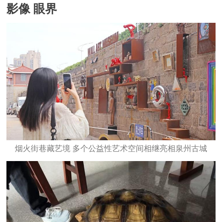
影像 眼界
烟火街巷藏艺境 多个公益性艺术空间相继亮相泉州古城