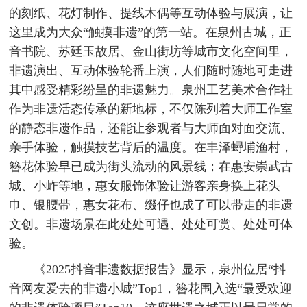
的刻纸、花灯制作、提线木偶等互动体验与展演，让
这里成为大众“触摸非遗”的第一站。在泉州古城，正
音书院、苏廷玉故居、金山街坊等城市文化空间里，
非遗演出、互动体验轮番上演，人们随时随地可走进
其中感受精彩纷呈的非遗魅力。泉州工艺美术合作社
作为非遗活态传承的新地标，不仅陈列着大师工作室
的静态非遗作品，还能让参观者与大师面对面交流、
亲手体验，触摸技艺背后的温度。在丰泽蟳埔渔村，
簪花体验早已成为街头流动的风景线；在惠安崇武古
城、小岞等地，惠女服饰体验让游客亲身换上花头
巾、银腰带，惠女花布、缀仔也成了可以带走的非遗
文创。非遗场景在此处处可遇、处处可赏、处处可体
验。
《2025抖音非遗数据报告》显示，泉州位居“抖
音网友爱去的非遗小城”Top1，簪花围入选“最受欢迎