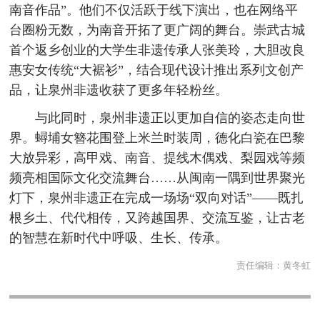
南音作品”。他们不仅活跃于线下演出，也在网络平
台圈粉无数，为南音开拓了更广阔的舞台。崇武古城
首个返乡创业的大学生非遗传承人张美玲，大胆改良
惠安女传统“大裾衫”，结合现代设计推出系列文创产
品，让泉州非遗收获了更多年轻粉丝。
与此同时，泉州非遗正以更加自信的姿态走向世
界。蟳埔女簪花围登上米兰时装周，德化白瓷在巴黎
大放异彩，高甲戏、南音、提线木偶戏、梨园戏等频
频亮相国际文化交流舞台……从闽南一隅到世界聚光
灯下，泉州非遗正在完成一场场“双向对话”——既扎
根乡土、代代相传，又跨越国界、交流互鉴，让古老
的智慧在新时代中呼吸、生长、传承。
责任编辑：
黄冬虹