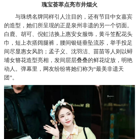
瑰宝荟萃点亮市井烟火
与珠绣名牌同样引人注目的，还有节目中女嘉宾
的造型，她们所呈现的正是泉州非遗的另一个切面。
白鹿、胡可、倪虹洁换上惠安女服饰，黄斗笠配花头
巾，短上衣搭阔腿裤，腰间银链垂坠流苏，举手投足
间尽显惠女风韵；孟子义、沈羽洁、苗苗等人则以蟳
埔女簪花造型亮相，发间层层叠叠的鲜花绽放，明艳
动人。弹幕里，网友纷纷将她们称为“最美非遗天
团”。