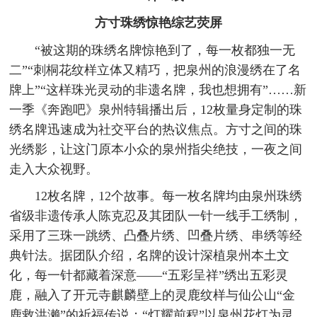
方寸珠绣惊艳综艺荧屏
“被这期的珠绣名牌惊艳到了，每一枚都独一无
二”“刺桐花纹样立体又精巧，把泉州的浪漫绣在了名
牌上”“这样珠光灵动的非遗名牌，我也想拥有”……新
一季《奔跑吧》泉州特辑播出后，12枚量身定制的珠
绣名牌迅速成为社交平台的热议焦点。方寸之间的珠
光绣影，让这门原本小众的泉州指尖绝技，一夜之间
走入大众视野。
12枚名牌，12个故事。每一枚名牌均由泉州珠绣
省级非遗传承人陈克忍及其团队一针一线手工绣制，
采用了三珠一跳绣、凸叠片绣、凹叠片绣、串绣等经
典针法。据团队介绍，名牌的设计深植泉州本土文
化，每一针都藏着深意——“五彩呈祥”绣出五彩灵
鹿，融入了开元寺麒麟壁上的灵鹿纹样与仙公山“金
鹿救洪濑”的祈福传说；“灯耀前程”以泉州花灯为灵