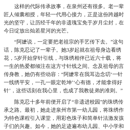
这样的代际传承故事，在泉州还有很多。老一辈
匠人倾囊相授，年轻一代用心接力，正是这份跨越时
光的坚守，让历经千年的非遗瑰宝免于岁月尘封，在
今日绽放出灿若星河的光芒。
“阿嬷说，一定要把老祖宗的手艺传下去。”这句
话，陈克忍记了一辈子。她3岁起就在祖母身边看绣
花，5岁开始穿针引线，与珠绣相伴已近六十载，将
一生的热爱都倾注在这方寸针线之间。念及祖母的言
传身教，她仍有些动容：“阿嬷常在我耳边念叨‘一针
一线绣平安，一孔一眼定乾坤’‘心有德，才能拿得好
针’，这些话刻在我心里，也成了我教徒弟的准则。”
陈克忍十多年前便开启了“非遗进校园”的珠绣传
承之路。最初，她走进泉州市第一幼儿园，将珠绣作
为特色课程引入课堂，用彩色珠子和简单针法激发孩
子们的兴趣。如今，她的足迹遍布幼儿园、中小学和