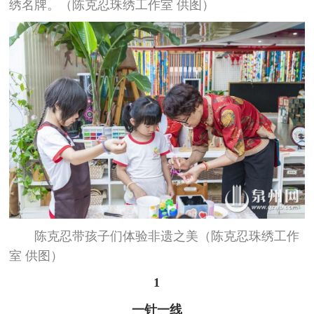
绣名牌。（陈克忍珠绣工作室 供图）
陈克忍带孩子们体验非遗之美（陈克忍珠绣工作
室 供图）
1
一针一线