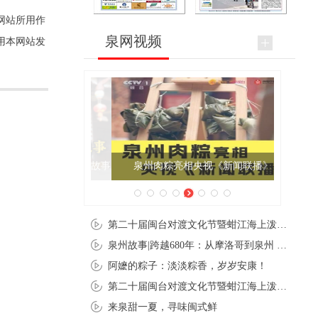
网站所用作
泉网视频
用本网站发
泉州肉粽亮相央视《新闻联播》
第二十届闽台对渡文化节暨蚶江海上泼水节在石狮蚶江启幕
泉州故事|跨越680年：从摩洛哥到泉州 丝路使者“中国行”
阿嬷的粽子：淡淡粽香，岁岁安康！
第二十届闽台对渡文化节暨蚶江海上泼水节在石狮蚶江开幕
来泉甜一夏，寻味闽式鲜