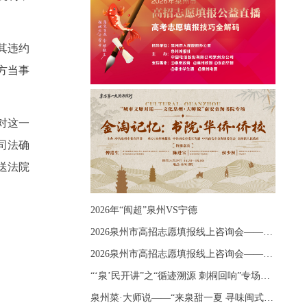
其违约
方当事
对这一
司法确
送法院
2026年“闽超”泉州VS宁德
2026泉州市高招志愿填报线上咨询会——《出分应急课堂：全流程拆解志愿填报》主题讲座
2026泉州市高招志愿填报线上咨询会——《志愿填报 答疑直播》主题讲座
“‘泉’民开讲”之“循迹溯源 刺桐回响”专场宣讲
泉州菜·大师说——“来泉甜一夏 寻味闽式鲜”上官品牌专场直播