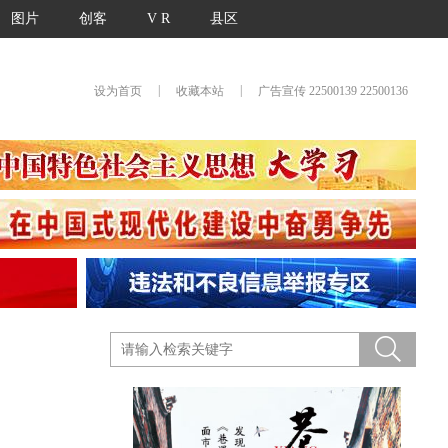
图片
创客
V R
县区
|
|
设为首页
收藏本站
广告宣传 22500139 22500136