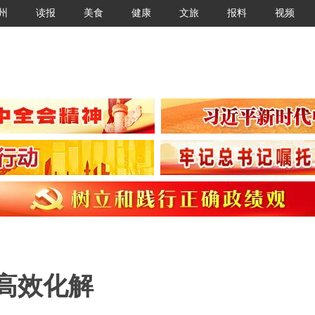
州
读报
美食
健康
文旅
报料
视频
高效化解