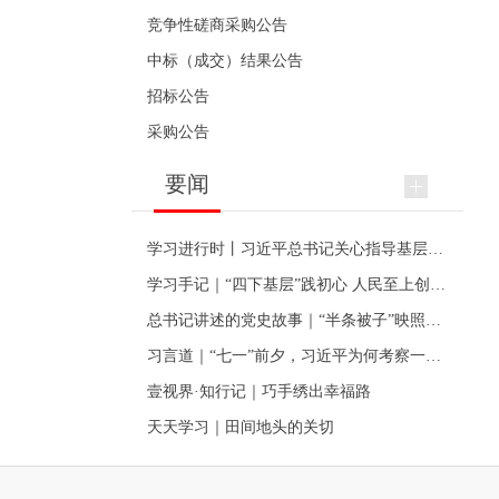
竞争性磋商采购公告
中标（成交）结果公告
招标公告
采购公告
要闻
学习进行时丨习近平总书记关心指导基层党建的故事
学习手记｜“四下基层”践初心 人民至上创伟业
总书记讲述的党史故事｜“半条被子”映照初心
习言道｜“七一”前夕，习近平为何考察一个村级党组织
壹视界·知行记｜巧手绣出幸福路
天天学习｜田间地头的关切