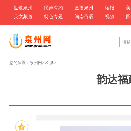
世遗泉州
民声有约
直播泉州
读报
美
英文频道
特色专题
闽南俗语
视频
图
您的位置：
泉州网
>
区 县
>
韵达福