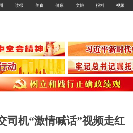
州
读报
美食
健康
文旅
报料
视频
公交司机“激情喊话”视频走红