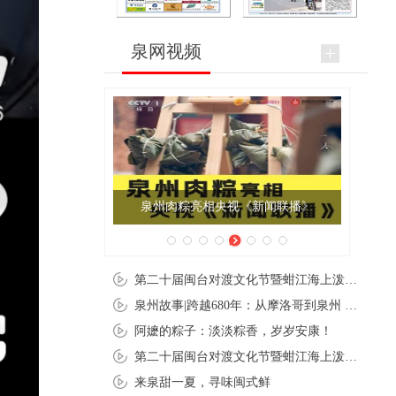
泉网视频
泉州肉粽亮相央视《新闻联播》
第二十届闽台对渡文化节暨蚶江海上泼水节在石狮蚶江启幕
泉州故事|跨越680年：从摩洛哥到泉州 丝路使者“中国行”
阿嬷的粽子：淡淡粽香，岁岁安康！
第二十届闽台对渡文化节暨蚶江海上泼水节在石狮蚶江开幕
来泉甜一夏，寻味闽式鲜