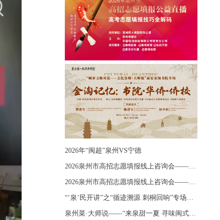
2026年“闽超”泉州VS宁德
2026泉州市高招志愿填报线上咨询会——《出分应急课堂：全流程拆解志愿填报》主题讲座
2026泉州市高招志愿填报线上咨询会——《志愿填报 答疑直播》主题讲座
“‘泉’民开讲”之“循迹溯源 刺桐回响”专场宣讲
泉州菜·大师说——“来泉甜一夏 寻味闽式鲜”上官品牌专场直播