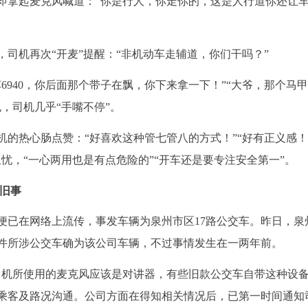
即拿起麦克风喊道：“你是行人，你走你的，这是人行道你还让车
司机再次“开麦”提醒：“非机动车走辅道，你们干吗？”
6940，你后面那个带子在飘，你下来拿一下！”“大爷，那个马
，司机几乎“手嘴不停”。
的热心肠点赞：“好喜欢这种管七管八的方式！”“好有正义感！”
忧，“一心两用也是有点危险的”“开车还是要专注安全第一”。
前旧事
年便已在网络上流传，事发车辆为泉州市区17路公交车。昨日，泉
件所涉公交车确为该公司车辆，不过事情发生在一两年前。
司机所使用的麦克风应该是对讲器，有些旧款公交车自带这种设备
乘客及路况沟通。公司方面在得知相关情况后，已第一时间通知