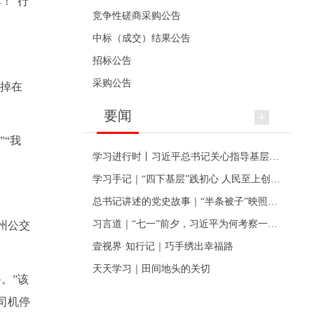
！”行
竞争性磋商采购公告
中标（成交）结果公告
招标公告
采购公告
甲掉在
要闻
“我
学习进行时丨习近平总书记关心指导基层党建的故事
学习手记｜“四下基层”践初心 人民至上创伟业
总书记讲述的党史故事｜“半条被子”映照初心
习言道｜“七一”前夕，习近平为何考察一个村级党组织
州公交
壹视界·知行记｜巧手绣出幸福路
天天学习｜田间地头的关切
。”该
司机停