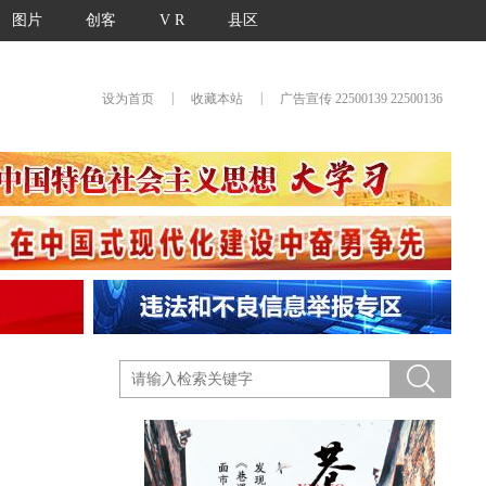
图片
创客
V R
县区
|
|
设为首页
收藏本站
广告宣传 22500139 22500136