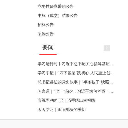
竞争性磋商采购公告
中标（成交）结果公告
招标公告
采购公告
要闻
学习进行时丨习近平总书记关心指导基层党建的故事
学习手记｜“四下基层”践初心 人民至上创伟业
总书记讲述的党史故事｜“半条被子”映照初心
习言道｜“七一”前夕，习近平为何考察一个村级党组织
壹视界·知行记｜巧手绣出幸福路
天天学习｜田间地头的关切