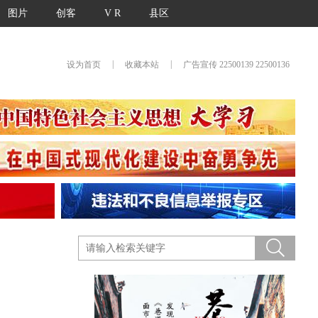
图片
创客
V R
县区
|
|
设为首页
收藏本站
广告宣传 22500139 22500136