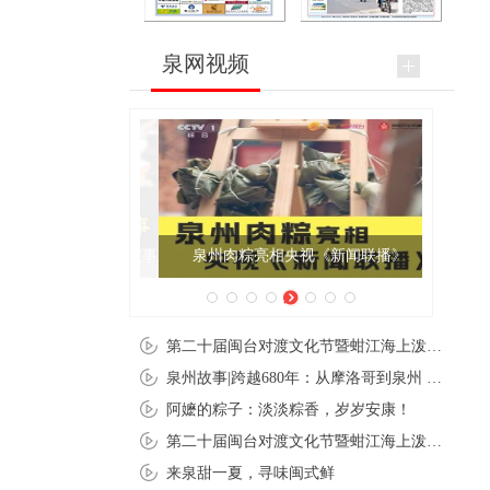
泉网视频
泉州肉粽亮相央视《新闻联播》
第二十届闽台对渡文化节暨蚶江海上泼水节在石狮蚶江启幕
泉州故事|跨越680年：从摩洛哥到泉州 丝路使者“中国行”
阿嬷的粽子：淡淡粽香，岁岁安康！
第二十届闽台对渡文化节暨蚶江海上泼水节在石狮蚶江开幕
来泉甜一夏，寻味闽式鲜