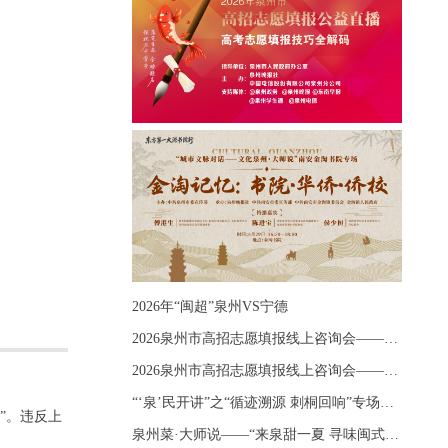
2026年“闽超”泉州VS宁德
2026泉州市高招志愿填报线上咨询会——《出分应急课堂：全流程拆解志愿填报》主题讲座
2026泉州市高招志愿填报线上咨询会——《志愿填报 答疑直播》主题讲座
“‘泉’民开讲”之“循迹溯源 刺桐回响”专场宣讲
”。违反上
泉州菜·大师说——“来泉甜一夏 寻味闽式鲜”上官品牌专场直播