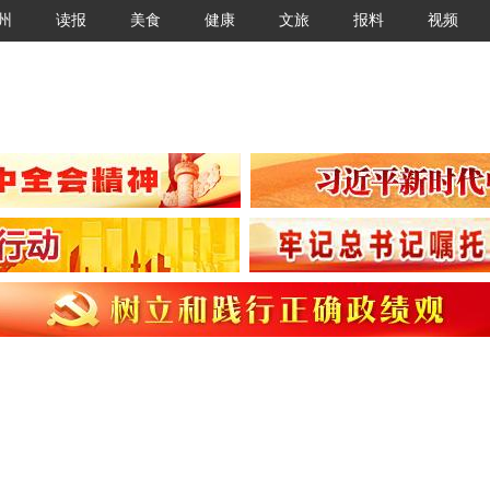
州
读报
美食
健康
文旅
报料
视频