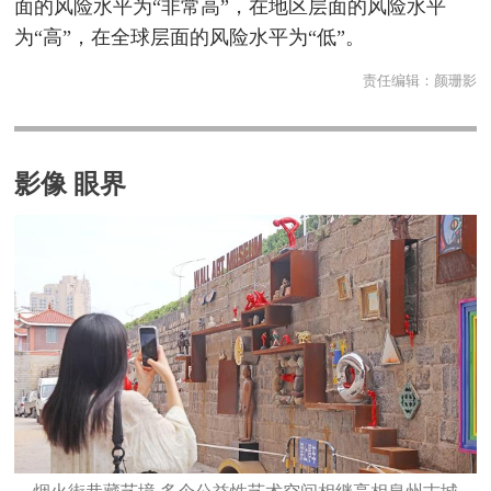
面的风险水平为“非常高”，在地区层面的风险水平
为“高”，在全球层面的风险水平为“低”。
责任编辑：
颜珊影
影像 眼界