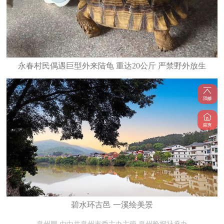
永春村民偶遇巨型外来陆龟 重达20公斤 严禁野外放生
碧水环古邑 一溪绘美景