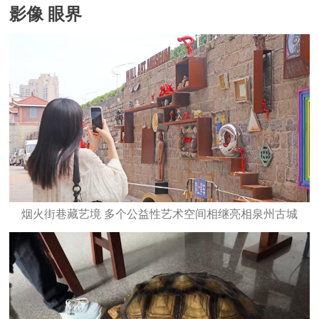
影像 眼界
烟火街巷藏艺境 多个公益性艺术空间相继亮相泉州古城