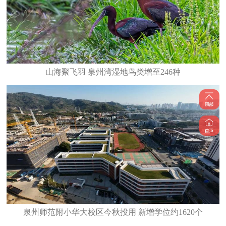
山海聚飞羽 泉州湾湿地鸟类增至246种
泉州师范附小华大校区今秋投用 新增学位约1620个