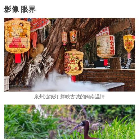
影像 眼界
泉州油纸灯 辉映古城的闽南温情