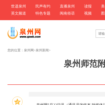
世遗泉州
民声有约
直播泉州
读报
美
英文频道
特色专题
闽南俗语
视频
图
您的位置：
泉州网
>
泉州新闻
>
泉州师范附
泉州网5月22日讯（通讯员张炜杰 融媒