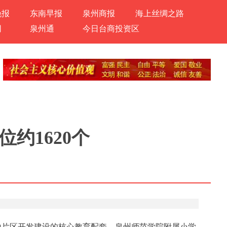
晚报
东南早报
泉州商报
海上丝绸之路
网
泉州通
今日台商投资区
约1620个
埔山片区开发建设的核心教育配套，泉州师范学院附属小学