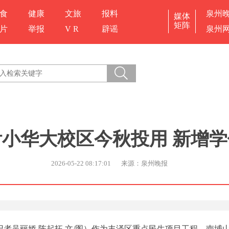
食
健康
文旅
报料
泉州
媒体
矩阵
片
举报
V R
辟谣
泉州
小华大校区今秋投用 新增学位
2026-05-22 08:17:01
来源：泉州晚报
体记者吴丽娇 陈起拓 文/图）作为丰泽区重点民生项目工程、南