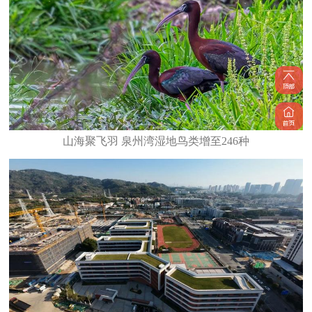
山海聚飞羽 泉州湾湿地鸟类增至246种