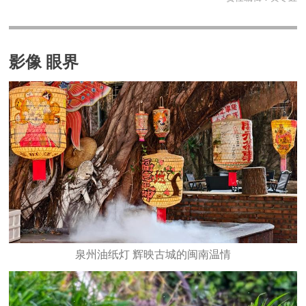
影像 眼界
泉州油纸灯 辉映古城的闽南温情