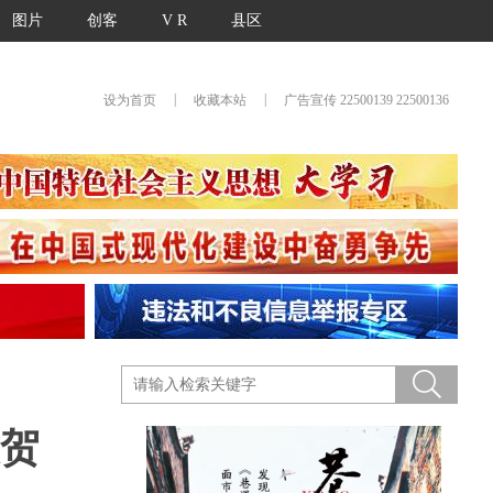
图片
创客
V R
县区
|
|
设为首页
收藏本站
广告宣传 22500139 22500136
致贺