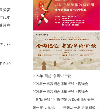
度赞赏
时代更
继续在
作，积
中巴经
2026年“闽超”泉州VS宁德
2026泉州市高招志愿填报线上咨询会——《出分应急课堂：全流程拆解志愿填报》主题讲座
2026泉州市高招志愿填报线上咨询会——《志愿填报 答疑直播》主题讲座
“‘泉’民开讲”之“循迹溯源 刺桐回响”专场宣讲
泉州菜·大师说——“来泉甜一夏 寻味闽式鲜”上官品牌专场直播