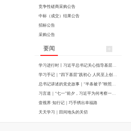
竞争性磋商采购公告
中标（成交）结果公告
招标公告
采购公告
要闻
学习进行时丨习近平总书记关心指导基层党建的故事
学习手记｜“四下基层”践初心 人民至上创伟业
总书记讲述的党史故事｜“半条被子”映照初心
习言道｜“七一”前夕，习近平为何考察一个村级党组织
壹视界·知行记｜巧手绣出幸福路
天天学习｜田间地头的关切