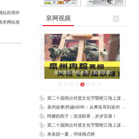
网站所用作
泉网视频
用本网站发
泉州肉粽亮相央视《新闻联播》
第二十届闽台对渡文化节暨蚶江海上泼水节在石狮蚶江启幕
泉州故事|跨越680年：从摩洛哥到泉州 丝路使者“中国行”
阿嬷的粽子：淡淡粽香，岁岁安康！
第二十届闽台对渡文化节暨蚶江海上泼水节在石狮蚶江开幕
来泉甜一夏，寻味闽式鲜