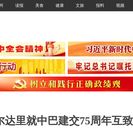
州
读报
美食
健康
文旅
报料
视频
达里就中巴建交75周年互