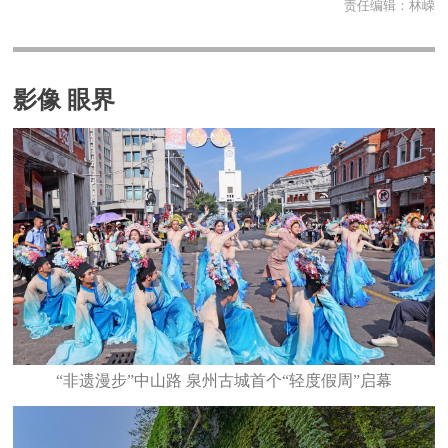
责任编辑：
林嵘
影像 眼界
“非遗漫步”中山路 泉州古城首个“轻度假周”启幕