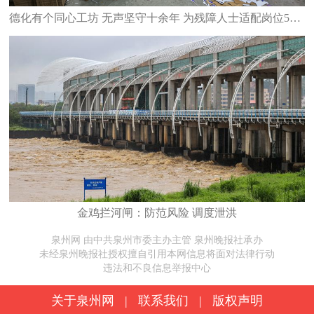
德化有个同心工坊 无声坚守十余年 为残障人士适配岗位53人次
金鸡拦河闸：防范风险 调度泄洪
泉州网 由中共泉州市委主办主管 泉州晚报社承办
未经泉州晚报社授权擅自引用本网信息将面对法律行动
违法和不良信息举报中心
关于泉州网
|
联系我们
|
版权声明