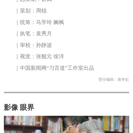
｜策划：周锐
｜统筹：马学玲 阚枫
｜执笔：袁秀月
｜审校：孙静波
｜视觉：张舰元 徐洋
｜中国新闻网“习言道”工作室出品
责任编辑：
黄冬虹
影像 眼界