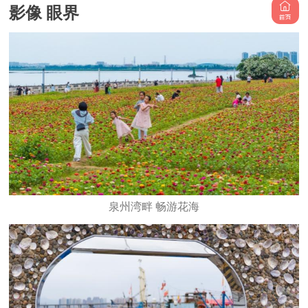
影像 眼界
泉州湾畔 畅游花海