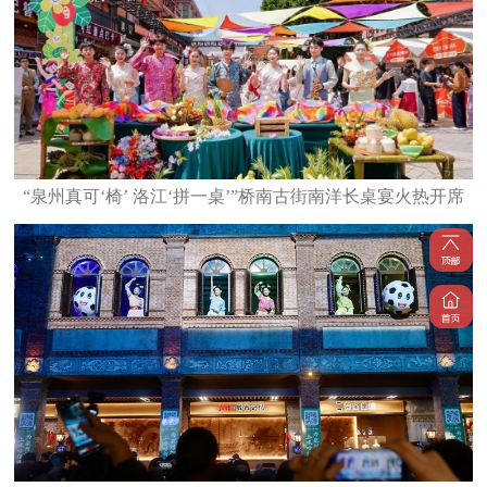
“泉州真可‘椅’ 洛江‘拼一桌’”桥南古街南洋长桌宴火热开席