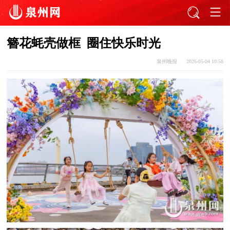
簪花蚝壳做框 圈住快乐时光
泉州晚报
2026-05-04 10:58