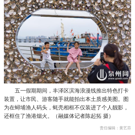
五一假期期间，丰泽区滨海浪漫线推出特色打卡
装置，让市民、游客随手就能拍出本土质感美图。图
为在蟳埔渔人码头，蚝壳相框不仅装进了个人靓影，
还框住了渔港烟火。（融媒体记者陈起拓 摄）
责任编辑：
黄艺芬