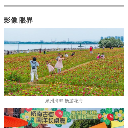
影像 眼界
泉州湾畔 畅游花海