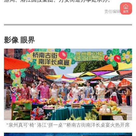
责任编辑：
林嵘
影像 眼界
“泉州真可‘椅’ 洛江‘拼一桌’”桥南古街南洋长桌宴火热开席