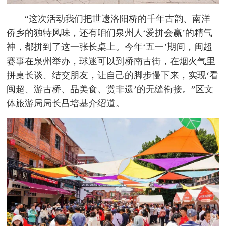
“这次活动我们把世遗洛阳桥的千年古韵、南洋
侨乡的独特风味，还有咱们泉州人‘爱拼会赢’的精气
神，都拼到了这一张长桌上。今年‘五一’期间，闽超
赛事在泉州举办，球迷可以到桥南古街，在烟火气里
拼桌长谈、结交朋友，让自己的脚步慢下来，实现‘看
闽超、游古桥、品美食、赏非遗’的无缝衔接。”区文
体旅游局局长吕培基介绍道。