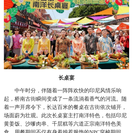
长桌宴
中午时分，伴随着一阵阵欢快的印尼风情乐响
起，桥南古街瞬间变成了一条流淌着香气的河流。随
着一声开席令下，长达百米的餐桌在古街依次铺开，
场面蔚为壮观。此次长桌宴主打南洋特色，包括印尼
黄姜饭、沙嗲肉串、千层糕等六道正宗南洋特色美
食，用餐期间不仅有身着娘惹服饰的NPC穿梭期间，