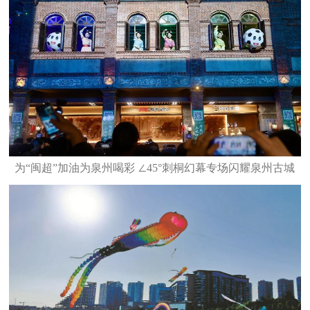
为“闽超”加油为泉州喝彩 ∠45°刺桐幻幕专场闪耀泉州古城