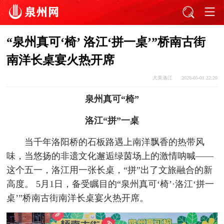
“泉州真可‘椅’ 洛江‘拼一桌’”桥南古街
南洋长桌宴火热开席
大美洛江
2026-05-01 22:20
泉州真可“椅”
洛江“拼”一桌
当千年洛阳桥的石板路遇上南洋飘香的热带风
味，当悠扬的非遗文化邂逅绿茵场上的激情呐喊——
这个五一，洛江用一张长桌，“拼”出了文旅融合的新
高度。 5月1日，备受瞩目的“泉州真可‘椅’·洛江‘拼一
桌’”桥南古街南洋长桌宴火热开席。