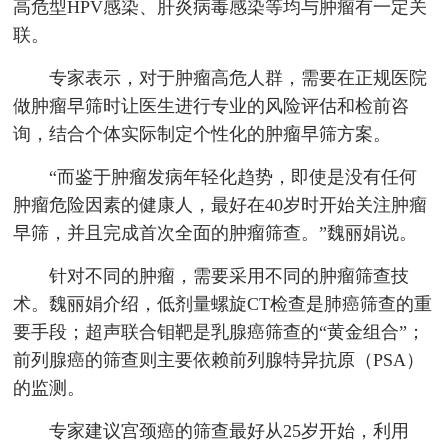
高危型HPV感染、肝炎病毒感染等均与肿瘤有一定关
联。
专家表示，对于肿瘤高危人群，需要在正规医院
做肿瘤早筛时让医生进行专业的风险评估和检前咨
询，结合个体实际制定个性化的肿瘤早筛方案。
“而鉴于肿瘤发病年轻化趋势，即使是没有任何
肿瘤危险因素的健康人，最好在40岁时开始关注肿瘤
早筛，并且完成首次全面的肿瘤筛查。”魏丽娟说。
针对不同的肿瘤，需要采用不同的肿瘤筛查技
术。魏丽娟介绍，低剂量螺旋CT检查是肺癌筛查的重
要手段；超声联合钼靶是乳腺癌筛查的“黄金组合”；
前列腺癌的筛查则主要依赖前列腺特异抗原（PSA）
的监测。
专家建议宫颈癌的筛查最好从25岁开始，利用