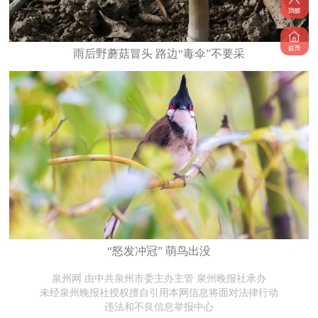
雨后野蘑菇冒头 路边“毒伞”不要采
“怒发冲冠” 萌鸟出没
泉州网 由中共泉州市委主办主管 泉州晚报社承办
未经泉州晚报社授权擅自引用本网信息将面对法律行动
违法和不良信息举报中心