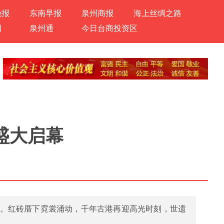
晚报
东南早报
泉州商报
海上丝绸之路
网
泉州通
今日台商投资区
周盛大启幕
上演。红砖厝下霓裳涌动，千年古港再迎高光时刻，世遗