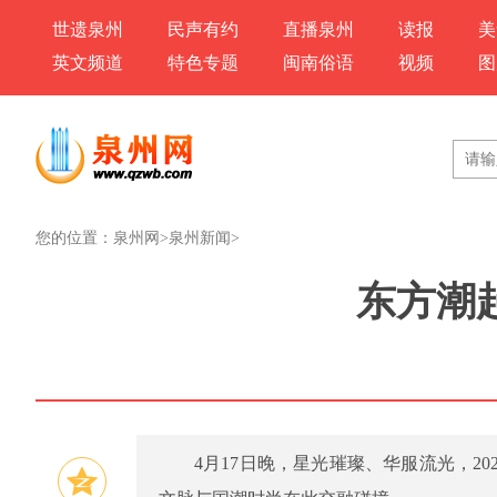
世遗泉州
民声有约
直播泉州
读报
美
英文频道
特色专题
闽南俗语
视频
图
您的位置：
泉州网
>
泉州新闻
>
东方潮起
4月17日晚，星光璀璨、华服流光，