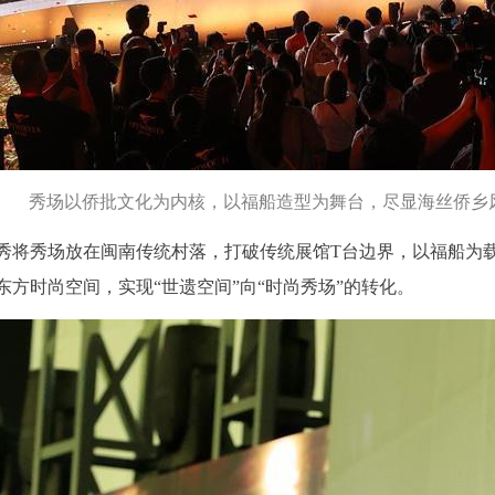
秀场以侨批文化为内核，以福船造型为舞台，尽显海丝侨乡
发大秀将秀场放在闽南传统村落，打破传统展馆T台边界，以福船
方时尚空间，实现“世遗空间”向“时尚秀场”的转化。