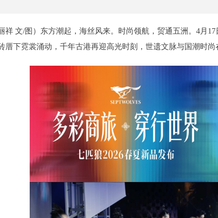
庄丽祥 文/图）东方潮起，海丝风来。时尚领航，贸通五洲。4月1
砖厝下霓裳涌动，千年古港再迎高光时刻，世遗文脉与国潮时尚