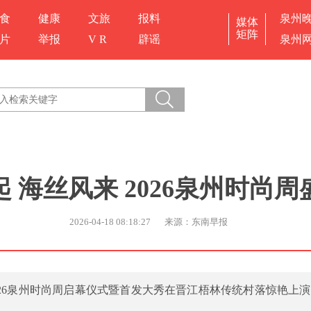
食
健康
文旅
报料
泉州
媒体
矩阵
片
举报
V R
辟谣
泉州
 海丝风来 2026泉州时尚
2026-04-18 08:18:27
来源：东南早报
2026泉州时尚周启幕仪式暨首发大秀在晋江梧林传统村落惊艳