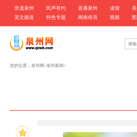
世遗泉州
民声有约
直播泉州
读报
美
英文频道
特色专题
闽南俗语
视频
图
您的位置：
泉州网
>
泉州新闻
>