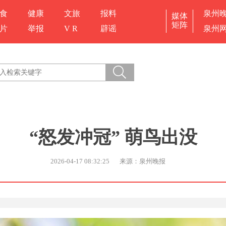
食
健康
文旅
报料
泉州
媒体
矩阵
片
举报
V R
辟谣
泉州
“怒发冲冠” 萌鸟出没
2026-04-17 08:32:25
来源：泉州晚报