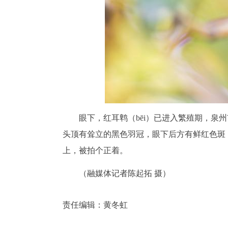
眼下，红耳鹎（bēi）已进入繁殖期，泉
头顶有耸立的黑色羽冠，眼下后方有鲜红色斑
上，被拍个正着。
（融媒体记者陈起拓 摄）
责任编辑：
黄冬虹