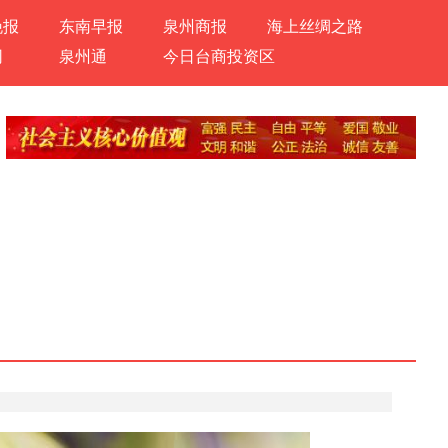
晚报
东南早报
泉州商报
海上丝绸之路
网
泉州通
今日台商投资区