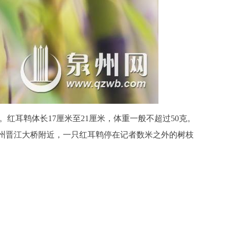
红耳鹎体长17厘米至21厘米，体重一般不超过50克。
泉州晋江大桥附近，一只红耳鹎停在记者数米之外的树枝