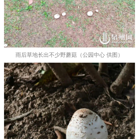
雨后草地长出不少野蘑菇（公园中心 供图）