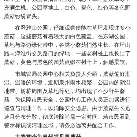
充满生机。公园草地上，白色、褐色、红色等各色野
蘑菇纷纷冒头。
在释雅山公园，仔细观察便能在草坪发现许多小
蘑菇，这些蘑菇有着较大的白色菌盖。在东湖公园，
草地与路边绿化带中，各类小蘑菇悄然生长。在坪山
路与津淮街交叉路口的绿地，一些老树桩上也长出了
蘑菇，黄色与黑色的菌菇点缀在树干上，触感柔软。
市城管局公园中心相关负责人介绍，蘑菇偏好潮
湿、温暖的环境，近期泉州雨水频繁，公园内的阴湿
地带、树桩周围及草地等处，均出现了不少野生蘑
菇。为保障市民安全，公园中心工作人员正加紧进行
巡查与清理工作，以消除安全隐患。由于蘑菇生长迅
速且分布分散，彻底清除尚需一定时间。若市民看到
警示标识或清理区域，请务必远离并配合工作。