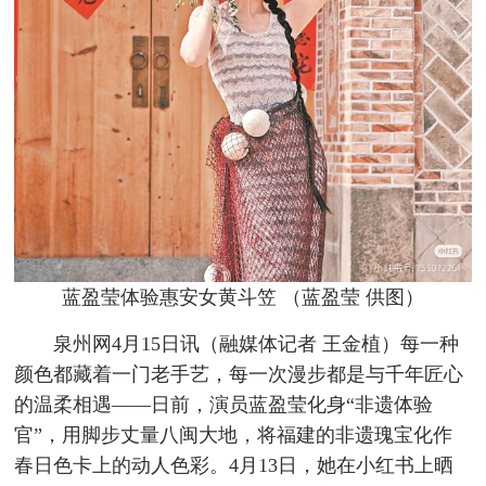
蓝盈莹体验惠安女黄斗笠 （蓝盈莹 供图）
泉州网4月15日讯（融媒体记者 王金植）每一种
颜色都藏着一门老手艺，每一次漫步都是与千年匠心
的温柔相遇——日前，演员蓝盈莹化身“非遗体验
官”，用脚步丈量八闽大地，将福建的非遗瑰宝化作
春日色卡上的动人色彩。4月13日，她在小红书上晒