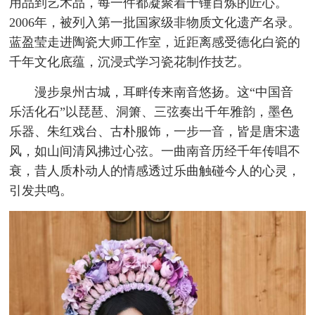
用品到艺术品，每一件都凝聚着千锤百炼的匠心。
2006年，被列入第一批国家级非物质文化遗产名录。
蓝盈莹走进陶瓷大师工作室，近距离感受德化白瓷的
千年文化底蕴，沉浸式学习瓷花制作技艺。
漫步泉州古城，耳畔传来南音悠扬。这“中国音
乐活化石”以琵琶、洞箫、三弦奏出千年雅韵，墨色
乐器、朱红戏台、古朴服饰，一步一音，皆是唐宋遗
风，如山间清风拂过心弦。一曲南音历经千年传唱不
衰，昔人质朴动人的情感透过乐曲触碰今人的心灵，
引发共鸣。