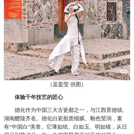
（蓝盈莹 供图）
体验千年技艺的匠心
德化作为中国三大古瓷都之一，与江西景德镇、
湖南醴陵齐名。德化白瓷胎质细腻、釉色莹润，素
有“中国白”美誉。它薄如纸、白如玉、明如镜，从日