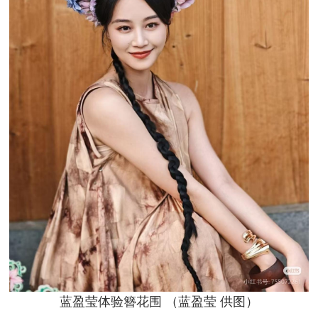
蓝盈莹体验簪花围 （蓝盈莹 供图）