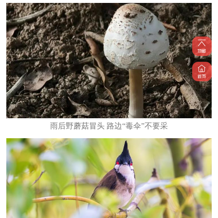
雨后野蘑菇冒头 路边“毒伞”不要采