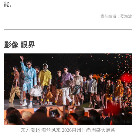
能。
责任编辑：
蓝海波
影像 眼界
东方潮起 海丝风来 2026泉州时尚周盛大启幕