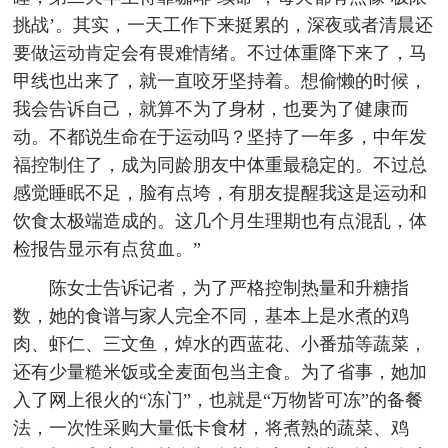
挑战’。其实，一天工作下来挺累的，深夜或者清晨还
要做运动肯定会有畏难情绪。不过体重降下来了，马
甲线也出来了，就一直咬牙坚持着。想偷懒的时候，
我会告诉自己，就算不为了身材，也要为了健康而
动。不都说生命在于运动吗？坚持了一年多，中年发
福控制住了，成为同龄朋友中体重最稳定的。不过总
感觉睡眠不足，脸有点垮，有朋友提醒我这是运动和
饮食太极端造成的。这几个月生理期也有点混乱，体
检报告显示有点贫血。”
陈女士告诉记者，为了严格控制热量和升糖指
数，她的食谱与家人完全不同，基本上是水煮的鸡
肉、虾仁、三文鱼，焯水的西蓝花、小番茄等蔬菜，
还有少量糙米饭或全麦面包当主食。为了省事，她加
入了网上很火的“冻门”，也就是“万物皆可冻”的备餐
法，一次性采购大量低卡食材，将煮熟的蔬菜、鸡