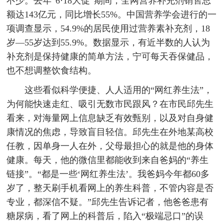
不少。去年“6·18大促”期间，全网营养补充剂销售总
额达143亿元，同比增长55%。中国营养学会进行的一
项调查显示，54.9%的居民使用过营养素补充剂，18
岁—55岁达到55.9%。数据显示，有近半数的人认为
补充剂是保持健康的简单方法，宁可每天吞保健品，
也不想调整饮食结构。
这些看似科学便捷、人人适用的“网红养生法”，
为何能快速走红、吸引无数市民跟风？在市民邱先生
看来，对海量网上信息缺乏有效甄别，以及对自身健
康情况的焦虑，导致盲目轻信。邱先生在外地某高校
任教，因单身一人在外，父母最担心的就是他的身体
健康。每天，他的微信里都能收到来自爸妈的“养生
链接”。“都是一些‘网红养生法’。我爸妈今年都60多
岁了，整天刷手机看网上的养生科普，不管内容是否
专业，都深信不疑。”邱先生告诉记者，他爸爸患有
糖尿病，看了网上的科普后，陷入“极端忌口”的误