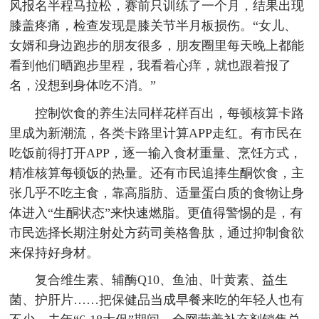
风报名半程马拉松，赛前只训练了一个月，结果出现
膝盖疼痛，检查发现是膝关节半月板损伤。“女儿、
女婿和身边跑步的朋友很多，朋友圈里每天晚上都能
看到他们晒跑步里程，我看着心痒，就也跟着报了
名，没想到身体吃不消。”
控制饮食的养生法同样花样百出，每顿核算卡路
里成为新潮流，各类卡路里计算APP走红。有市民在
吃饭前得打开APP，逐一输入食材重量、烹饪方式，
精准核算每顿饭的热量。还有市民追捧生酮饮食，主
张几乎不吃主食，靠高脂肪、适量蛋白质的食物让身
体进入“生酮状态”来快速燃脂。更值得警惕的是，有
市民选择长期注射处方药司美格鲁肽，通过抑制食欲
来保持好身材。
复合维生素、辅酶Q10、鱼油、叶黄素、益生
菌、护肝片……把保健品当成早餐来吃的年轻人也有