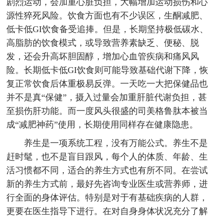
剧烈运动，会加重心脏负担，大幅增加运动损伤和心
源性猝死风险。饮食方面也有不少误区，生酮减肥、
低卡低GI饮食备受追捧。但是，长期坚持极低碳水、
高脂肪的饮食模式，或导致营养素缺乏、便秘、脱
发，还会升高坏胆固醇，增加心血管疾病和痛风风
险。长期低卡低GI饮食则可能导致基础代谢下降，恢
复正常饮食后体重极易反弹。一天吃一大把保健品也
并不是真“保健”，摄入过量会加重肝脏代谢负担，甚
至损伤肝功能。而一度风头很盛的司美格鲁肽本被当
成“减肥神药”使用，长期使用同样存在健康隐患。
养生是一项系统工程，没有万能公式。养生不是
赶时髦，也不是盲目跟风，每个人的体质、年龄、生
活习惯都不同，适合的养生方式也有所不同。在尝试
新的养生方式前，最好先咨询专业医生或营养师，进
行全面的身体评估。特别是对于有基础疾病的人群，
更要在医生指导下进行。在对自身身体状况充分了解