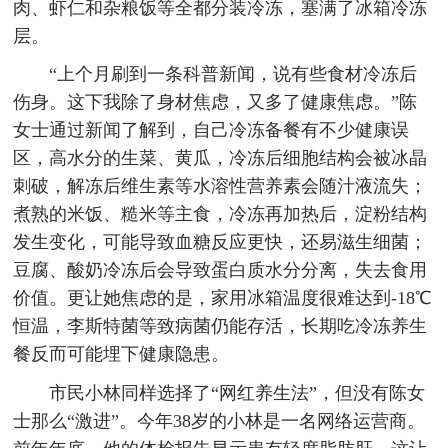
肉、虾仁和杂粮饭等全都分装冷冻，塞满了冰箱冷冻
层。
“上个月刷到一条科普新闻，说有些食材冷冻后
伤身。这下我除了身材焦虑，又多了健康焦虑。”陈
女士通过新闻了解到，自己冷冻备餐有不少健康误
区，高水分的生菜、黄瓜，冷冻后细胞结构会被冰晶
刺破，解冻后维生素等水溶性营养素会随汁液流失；
煮熟的米饭、糙米等主食，冷冻再加热后，淀粉结构
发生变化，可能导致血糖反应更快，还易滋生细菌；
豆腐、酸奶冷冻后会导致蛋白质水分分离，失去食用
价值。更让她焦虑的是，家用冰箱温度很难达到-18℃
恒温，李斯特菌等致病菌仍能存活，长期吃冷冻养生
餐反而可能埋下健康隐患。
市民小林同样选择了“网红养生法”，但没有陈女
士那么“激进”。今年38岁的小林是一名网络运营商。