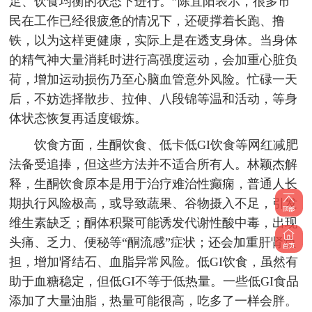
足、饮食均衡的状态下进行。”陈宜阳表示，很多市
民在工作已经很疲惫的情况下，还硬撑着长跑、撸
铁，以为这样更健康，实际上是在透支身体。当身体
的精气神大量消耗时进行高强度运动，会加重心脏负
荷，增加运动损伤乃至心脑血管意外风险。忙碌一天
后，不妨选择散步、拉伸、八段锦等温和活动，等身
体状态恢复再适度锻炼。
饮食方面，生酮饮食、低卡低GI饮食等网红减肥
法备受追捧，但这些方法并不适合所有人。林颖杰解
释，生酮饮食原本是用于治疗难治性癫痫，普通人长
期执行风险极高，或导致蔬果、谷物摄入不足，引发
维生素缺乏；酮体积聚可能诱发代谢性酸中毒，出现
头痛、乏力、便秘等“酮流感”症状；还会加重肝肾负
担，增加肾结石、血脂异常风险。低GI饮食，虽然有
助于血糖稳定，但低GI不等于低热量。一些低GI食品
添加了大量油脂，热量可能很高，吃多了一样会胖。