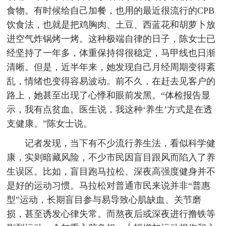
食物。有时候给自己加餐，也用的最近很流行的CPB
饮食法，也就是把鸡胸肉、土豆、西蓝花和胡萝卜放
进空气炸锅烤一烤。这种极端自律的日子，陈女士已
经坚持了一年多，体重保持得很稳定，马甲线也日渐
清晰。但是，近半年来，她发现自己月经周期变得紊
乱，情绪也变得容易波动。前不久，在赶去见客户的
路上，她甚至出现了心悸和眼前发黑。“体检报告显
示，我有点贫血。医生说，我这种‘养生’方式是在透
支健康。”陈女士说。
记者发现，当下有不少流行养生法，看似科学健
康，实则暗藏风险，不少市民因盲目跟风而陷入了养
生误区。比如，盲目跑马拉松、深夜高强度健身并不
是好的运动习惯。马拉松对普通市民来说并非“普惠
型”运动，长期盲目参与易导致心肌缺血、关节磨
损，甚至诱发心律失常。而熬夜后或深夜进行撸铁等