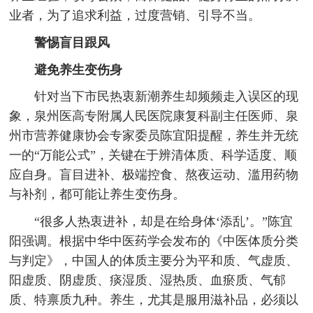
业者，为了追求利益，过度营销、引导不当。
警惕盲目跟风
避免养生变伤身
针对当下市民热衷新潮养生却频频走入误区的现
象，泉州医高专附属人民医院康复科副主任医师、泉
州市营养健康协会专家委员陈宜阳提醒，养生并无统
一的“万能公式”，关键在于辨清体质、科学适度、顺
应自身。盲目进补、极端控食、熬夜运动、滥用药物
与补剂，都可能让养生变伤身。
“很多人热衷进补，却是在给身体‘添乱’。”陈宜
阳强调。根据中华中医药学会发布的《中医体质分类
与判定》，中国人的体质主要分为平和质、气虚质、
阳虚质、阴虚质、痰湿质、湿热质、血瘀质、气郁
质、特禀质九种。养生，尤其是服用滋补品，必须以