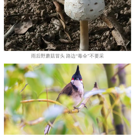
雨后野蘑菇冒头 路边“毒伞”不要采