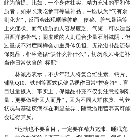
此为前提。比如，一个身体壮实、精力充沛的平和体
质者，如果长期吃参茸等温补品，中医认为“气有余
则化火”，反而会出现咽喉肿痛、便秘、脾气暴躁等
上火症状。而气虚质的人容易疲乏、气短，可以适当
用西洋参补气；阴虚质的人则适合少量石斛滋阴，但
过量或不对症同样会加重身体负担。无论滋补品还是
保健品，都应遵循“缺什么补什么”，切勿跟风将进补
当作日常饮食的“标配”。
林颖杰表示，不少年轻人将复合维生素、钙片、
辅酶Q10、铁剂等西式保健品视作日常“护身符”，盲
目过量摄入。事实上，保健品补充不仅要注意控制剂
量，更要做到“因人而异”，因为不同人群体质、营养
状况与基础疾病存在明显差异，随意滥用营养素可能
会适得其反。
“运动也不要盲目，一定要在精力充沛、睡眠充