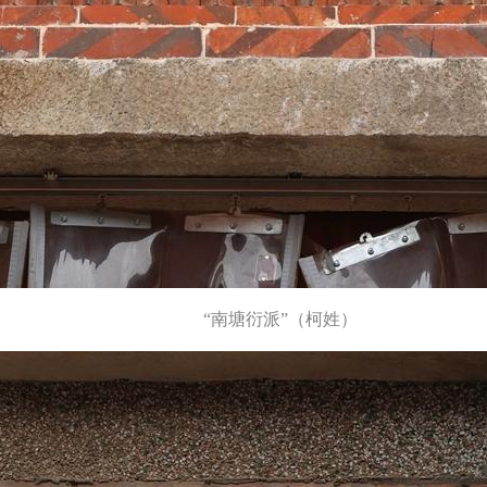
“南塘衍派”（柯姓）