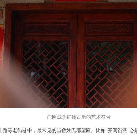
门匾成为红砖古厝的艺术符号
山路等老街巷中，最常见的当数姓氏郡望匾。比如“开闽衍派”必是