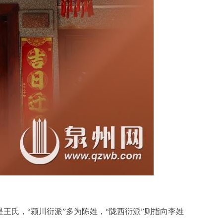
王氏，“颍川衍派”多为陈姓，“陇西衍派”则指向李姓