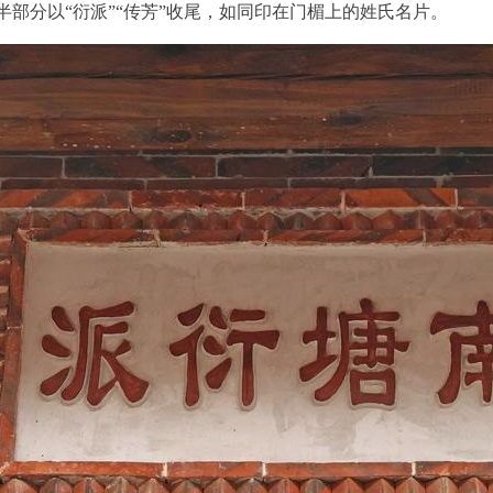
部分以“衍派”“传芳”收尾，如同印在门楣上的姓氏名片。