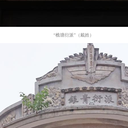
“樵塘衍派”（戴姓）