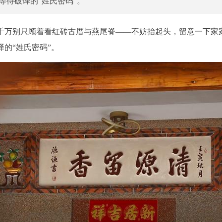
等待破译的“姓氏密码”。
，千万别只顾着看红砖古厝与燕尾脊——不妨抬起头，留意一下家
译的“姓氏密码”。