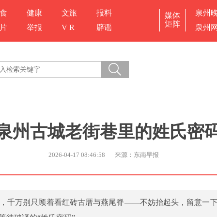
食
健康
文旅
报料
泉州
媒体
矩阵
片
举报
V R
辟谣
泉州
泉州古城老街巷里的姓氏密
2026-04-17 08:46:58
来源：东南早报
城，千万别只顾着看红砖古厝与燕尾脊——不妨抬起头，留意一