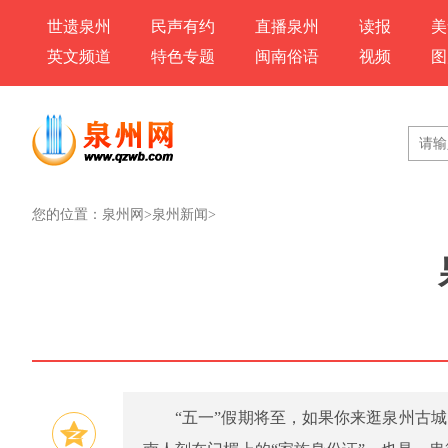
世遗泉州
民声有约
直播泉州
读报
美
英文频道
特色专题
闽南俗语
视频
图
您的位置：
泉州网
>
泉州新闻
>
“五一”假期将至，如果你来逛泉州古