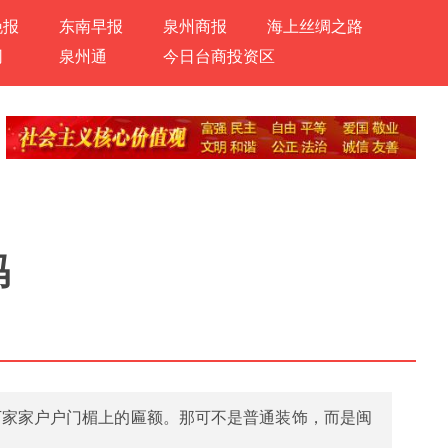
晚报
东南早报
泉州商报
海上丝绸之路
网
泉州通
今日台商投资区
码
下家家户户门楣上的匾额。那可不是普通装饰，而是闽