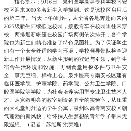
核心提示：9月6日，泉州医学高等专科学校南安
校区迎来3000多名新生入学报到。这是该校区启用后
的第二年。当天上午8时许，从全省各地奔赴而来的
2025级新生陆续抵达校园，接驳专车在校园里往来穿
梭，两排迎新帐篷在校园广场两侧依次排开，各个学
院也为新生们精心准备了特色见面礼。为了保证学生
们有一个安全舒适的学习环境，学校领导带队检查迎
新工作开展情况，从新生报到的登记与引领，到学生
宿舍生活环境和设施，再到食堂用餐条件与卫生安
全，事无巨细、样样上心。泉州医高专南安校区建有
临床医学院、护理学院、药学院、公共卫生学院、口
腔医学院等学院，为社会培养实用型专业卫生技术人
才。从宽敞明亮的教室到设备齐全的实验室，从庄重
的大礼堂到舒适的学生公寓，泉州医高专南安校区朝
气蓬勃的新风貌，给怀揣人生梦想的青年学子带来无
限遐想。（记者：苏维斯 洪荣堆）