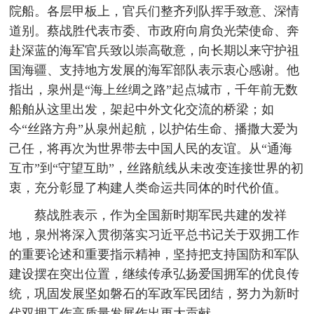
院船。各层甲板上，官兵们整齐列队挥手致意、深情
道别。蔡战胜代表市委、市政府向肩负光荣使命、奔
赴深蓝的海军官兵致以崇高敬意，向长期以来守护祖
国海疆、支持地方发展的海军部队表示衷心感谢。他
指出，泉州是“海上丝绸之路”起点城市，千年前无数
船舶从这里出发，架起中外文化交流的桥梁；如
今“丝路方舟”从泉州起航，以护佑生命、播撒大爱为
己任，将再次为世界带去中国人民的友谊。从“通海
互市”到“守望互助”，丝路航线从未改变连接世界的初
衷，充分彰显了构建人类命运共同体的时代价值。
蔡战胜表示，作为全国新时期军民共建的发祥
地，泉州将深入贯彻落实习近平总书记关于双拥工作
的重要论述和重要指示精神，坚持把支持国防和军队
建设摆在突出位置，继续传承弘扬爱国拥军的优良传
统，巩固发展坚如磐石的军政军民团结，努力为新时
代双拥工作高质量发展作出更大贡献。