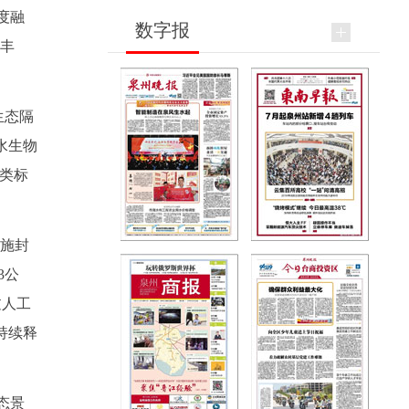
度融
数字报
落丰
生态隔
水生物
Ⅱ类标
实施封
3公
过人工
持续释
态景