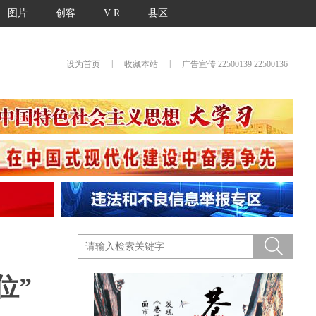
图片
创客
V R
县区
|
|
设为首页
收藏本站
广告宣传 22500139 22500136
位”