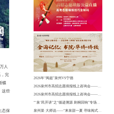
多万人
系，完
2026年“闽超”泉州VS宁德
断蝶
2026泉州市高招志愿填报线上咨询会——《出分应急课堂：全流程拆解志愿填报》主题讲座
，这些
2026泉州市高招志愿填报线上咨询会——《志愿填报 答疑直播》主题讲座
“‘泉’民开讲”之“循迹溯源 刺桐回响”专场宣讲
生态保
泉州菜·大师说——“来泉甜一夏 寻味闽式鲜”上官品牌专场直播