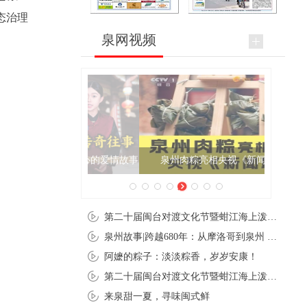
态治理
泉网视频
泉州肉粽亮相央视《新闻联播》
第二十届闽台对渡文化节暨蚶江海上泼水节在石狮蚶江启幕
泉州故事|跨越680年：从摩洛哥到泉州 丝路使者“中国行”
阿嬷的粽子：淡淡粽香，岁岁安康！
第二十届闽台对渡文化节暨蚶江海上泼水节在石狮蚶江开幕
来泉甜一夏，寻味闽式鲜