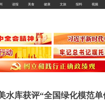
州
读报
美食
健康
文旅
报料
视频
山美水库获评“全国绿化模范单