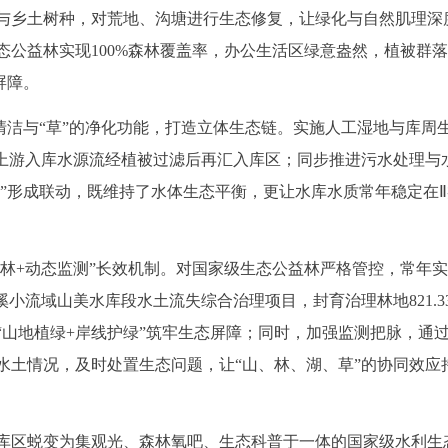
与乡土树种，对荒地、沟塘进行生态修复，让绿化与自然肌理深
生态公益林实现100%森林覆盖率，办公生活区绿意盎然，植被群
屏障。
的清洁与“草”的净化功能，打造立体生态链。实施人工湿地与库周
让上游入库水源流经植被过滤后再汇入库区；同步推进污水处理与
草”形成联动，既维持了水体生态平衡，更让水库水质常年稳定在
育林+动态监测”长效机制。对国家级生态公益林严格管控，常年
小流域山美水库段水土流失综合治理项目，封育治理林地821.3
过“山地植绿+岸线护绿”筑牢生态屏障；同时，加强监测把脉，通
水土情况，及时处置生态问题，让“山、林、湖、草”的协同效应
库区蜕变为集观光、森林氧吧、生态科普于一体的国家级水利生