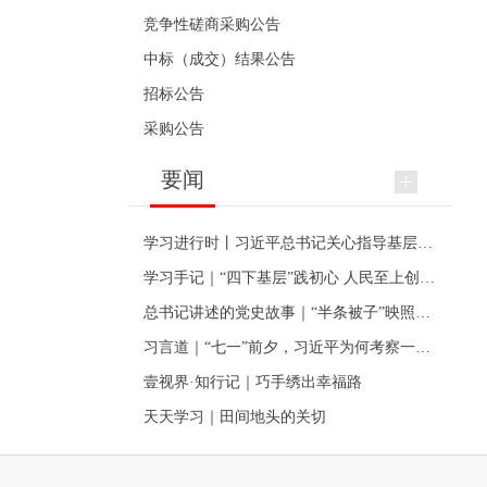
竞争性磋商采购公告
中标（成交）结果公告
招标公告
采购公告
要闻
学习进行时丨习近平总书记关心指导基层党建的故事
学习手记｜“四下基层”践初心 人民至上创伟业
总书记讲述的党史故事｜“半条被子”映照初心
习言道｜“七一”前夕，习近平为何考察一个村级党组织
壹视界·知行记｜巧手绣出幸福路
天天学习｜田间地头的关切