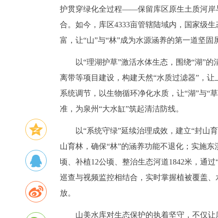
护贯穿绿化全过程——保留库区原生土质河岸
合。如今，库区4333亩管辖陆域内，国家级
富，让“山”与“林”成为水源涵养的第一道坚固
以“理湖护草”激活水体生态，围绕“湖”
离带等项目建设，构建天然“水质过滤器”，
系统调节，以生物循环净化水质，让“湖”与“
准，为泉州“大水缸”筑起清洁防线。
以“系统守绿”延续治理成效，建立“封山
山育林，确保“林”的涵养功能不退化；实施东溪
顷、补植12公顷、整治生态河道1842米，通
巡查与视频监控相结合，实时掌握植被覆盖、
放。
山美水库对生态保护的执着坚守，不仅让