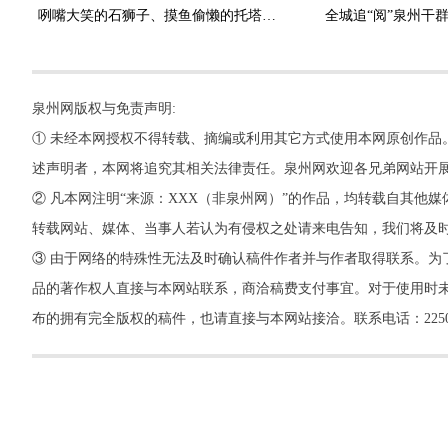
咧嘴大笑的石狮子、摸鱼偷懒的托塔力士 千年古刹的“戏精天团”
全城追“阅”泉州干群
泉州网版权与免责声明:
① 未经本网授权不得转载、摘编或利用其它方式使用本网原创作品
述声明者，本网将追究其相关法律责任。泉州网欢迎各兄弟网站开
② 凡本网注明“来源：XXX（非泉州网）”的作品，均转载自其
转载网站、媒体、当事人若认为有侵权之处请来电告知，我们将及
③ 由于网络的特殊性无法及时确认稿件作者并与作者取得联系。为
品的著作权人直接与本网站联系，商洽稿费支付事宜。对于使用时未
布的拥有完全版权的稿件，也请直接与本网站接洽。联系电话：22500260，