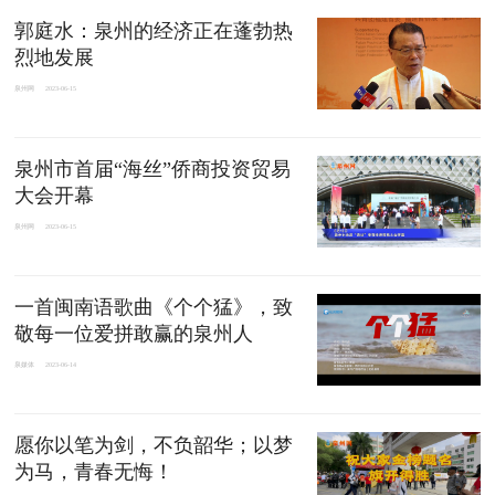
郭庭水：泉州的经济正在蓬勃热
烈地发展
泉州网
2023-06-15
泉州市首届“海丝”侨商投资贸易
大会开幕
泉州网
2023-06-15
一首闽南语歌曲《个个猛》，致
敬每一位爱拼敢赢的泉州人
泉媒体
2023-06-14
愿你以笔为剑，不负韶华；以梦
为马，青春无悔！