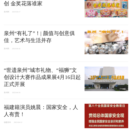
创 金奖花落谁家
泉州网
2023-04-17
泉州“有礼了”！| 颜值与创意俱
佳，艺术与生活并存
泉州网
2023-04-16
“世遗泉州”城市礼物、“福狮”文
创设计大赛作品成果展4月16日起
正式开展
泉州网
2023-04-16
福建籍演员姚晨：国家安全，人
人有责！
福建发布
2023-04-13