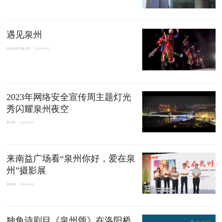
遇见泉州
海丝泉州文旅之声
2023-09-15
2023年网络安全宣传周主题灯光
秀闪耀泉州夜空
泉州网
2023-09-15
来南益广场看“泉州你好，爱在泉
州”摄影展
泉州网
2023-08-23
独角诗剧目《泉州颂》在洛阳桥