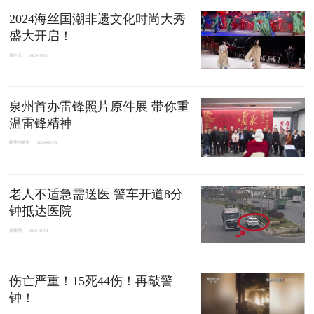
​2024海丝国潮非遗文化时尚大秀
盛大开启！
看丰泽
2024-03-09
泉州首办雷锋照片原件展 带你重
温雷锋精神
陈英杰摄影
2024-03-05
老人不适急需送医 警车开道8分
钟抵达医院
泉州网
2024-03-01
伤亡严重！15死44伤！再敲警
钟！