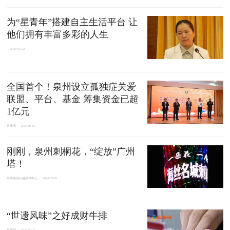
为“星青年”搭建自主生活平台 让
他们拥有丰富多彩的人生
2024-04-02
全国首个！泉州设立孤独症关爱
联盟、平台、基金 筹集资金已超
1亿元
泉州网
2024-04-02
刚刚，泉州刺桐花，“绽放”广州
塔！
泉州晚报社融媒体中心
2024-03-26
“世遗风味”之好成财牛排
泉州网
2024-03-22