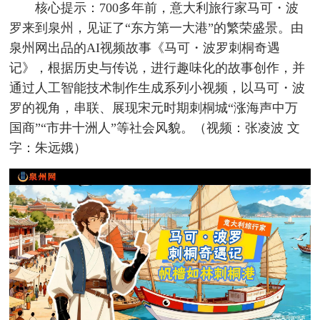
核心提示：700多年前，意大利旅行家马可・波
罗来到泉州，见证了“东方第一大港”的繁荣盛景。由
泉州网出品的AI视频故事《马可・波罗刺桐奇遇
记》，根据历史与传说，进行趣味化的故事创作，并
通过人工智能技术制作生成系列小视频，以马可・波
罗的视角，串联、展现宋元时期刺桐城“涨海声中万
国商”“市井十洲人”等社会风貌。（视频：张凌波 文
字：朱远娥）