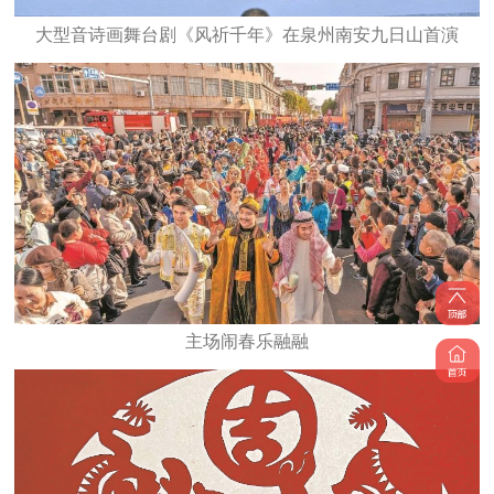
大型音诗画舞台剧《风祈千年》在泉州南安九日山首演
主场闹春乐融融