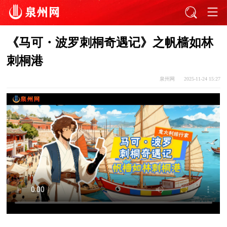
《马可・波罗刺桐奇遇记》之帆樯如林
刺桐港
泉州网
2025-11-24 15:27