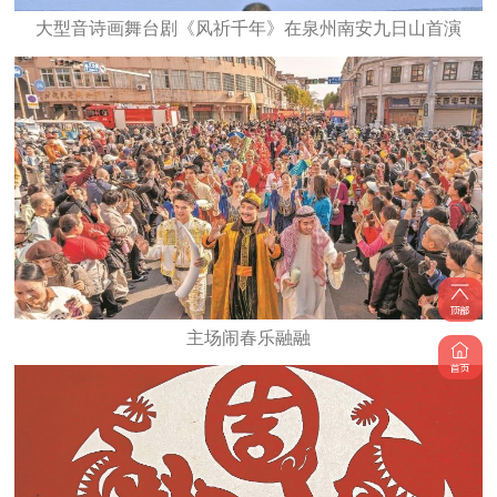
大型音诗画舞台剧《风祈千年》在泉州南安九日山首演
主场闹春乐融融