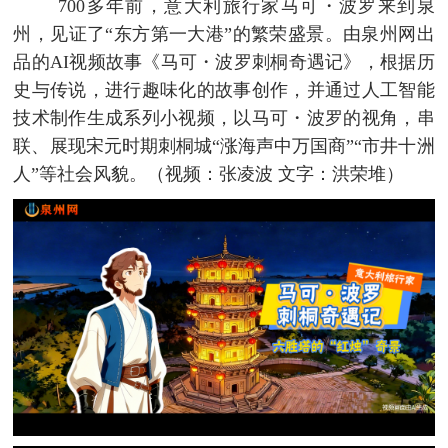
700多年前，意大利旅行家马可・波罗来到泉
州，见证了“东方第一大港”的繁荣盛景。由泉州网出
品的AI视频故事《马可・波罗刺桐奇遇记》，根据历
史与传说，进行趣味化的故事创作，并通过人工智能
技术制作生成系列小视频，以马可・波罗的视角，串
联、展现宋元时期刺桐城“涨海声中万国商”“市井十洲
人”等社会风貌。（视频：张凌波 文字：洪荣堆）