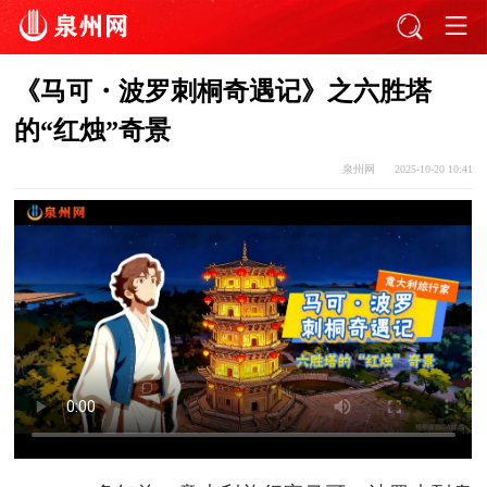
《马可・波罗刺桐奇遇记》之六胜塔
的“红烛”奇景
泉州网
2025-10-20 10:41