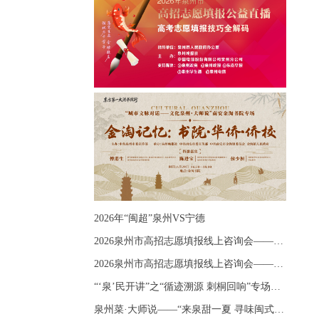
2026年“闽超”泉州VS宁德
2026泉州市高招志愿填报线上咨询会——《出分应急课堂：全流程拆解志愿填报》主题讲座
2026泉州市高招志愿填报线上咨询会——《志愿填报 答疑直播》主题讲座
“‘泉’民开讲”之“循迹溯源 刺桐回响”专场宣讲
泉州菜·大师说——“来泉甜一夏 寻味闽式鲜”上官品牌专场直播