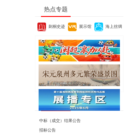
热点专题
刺桐史迹
展示馆
海上丝绸
便民资讯
中标（成交）结果公告
招标公告