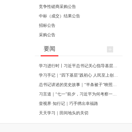
竞争性磋商采购公告
中标（成交）结果公告
招标公告
采购公告
要闻
学习进行时丨习近平总书记关心指导基层党建的故事
学习手记｜“四下基层”践初心 人民至上创伟业
总书记讲述的党史故事｜“半条被子”映照初心
习言道｜“七一”前夕，习近平为何考察一个村级党组织
壹视界·知行记｜巧手绣出幸福路
天天学习｜田间地头的关切