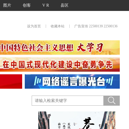
图片
创客
V R
县区
|
|
设为首页
收藏本站
广告宣传 22500139 22500136