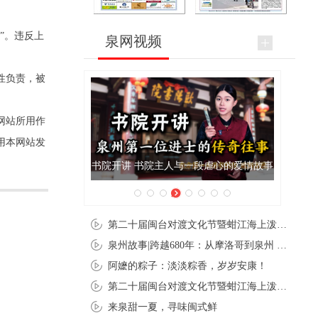
”。违反上
泉网视频
性负责，被
网站所用作
用本网站发
与一段虐心的爱情故事
泉州肉粽亮相央视《新闻联播》
第二十届闽台对渡文化节暨蚶江海上泼水节在石狮蚶江启幕
泉州故事|跨越680年：从摩洛哥到泉州 丝路使者“中国行”
阿嬷的粽子：淡淡粽香，岁岁安康！
第二十届闽台对渡文化节暨蚶江海上泼水节在石狮蚶江开幕
来泉甜一夏，寻味闽式鲜