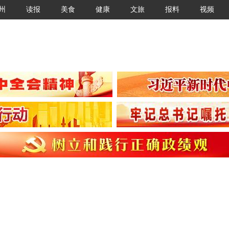
州
读报
美食
健康
文旅
报料
视频