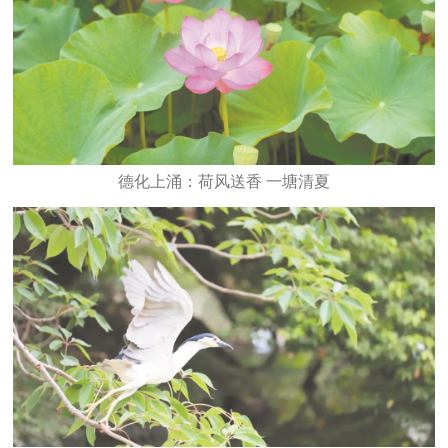
德化上涌：荷风送香 一塘清夏