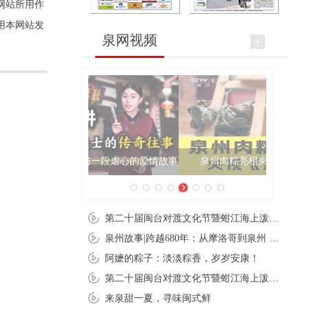
网站所用作
用本网站发
泉网视频
泉州肉粽亮相央视《新闻联播》
第二十届闽台对渡文化节暨蚶江海上泼水节在石狮蚶江启幕
泉州故事|跨越680年：从摩洛哥到泉州 丝路使者“中国行”
阿嬷的粽子：淡淡粽香，岁岁安康！
第二十届闽台对渡文化节暨蚶江海上泼水节在石狮蚶江开幕
来泉甜一夏，寻味闽式鲜