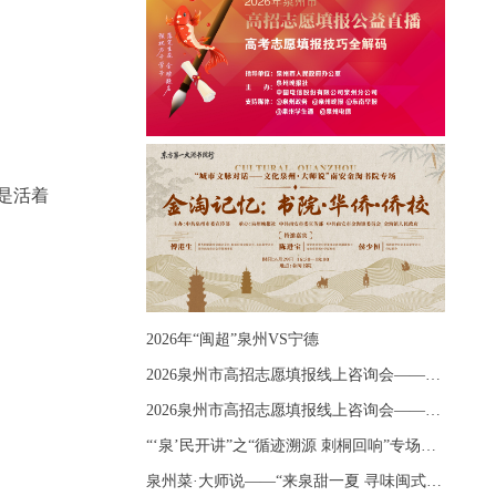
是活着
2026年“闽超”泉州VS宁德
2026泉州市高招志愿填报线上咨询会——《出分应急课堂：全流程拆解志愿填报》主题讲座
2026泉州市高招志愿填报线上咨询会——《志愿填报 答疑直播》主题讲座
“‘泉’民开讲”之“循迹溯源 刺桐回响”专场宣讲
泉州菜·大师说——“来泉甜一夏 寻味闽式鲜”上官品牌专场直播