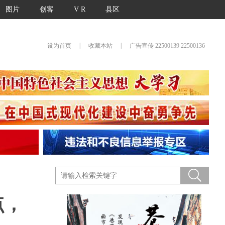
图片
创客
V R
县区
|
|
设为首页
收藏本站
广告宣传 22500139 22500136
点，