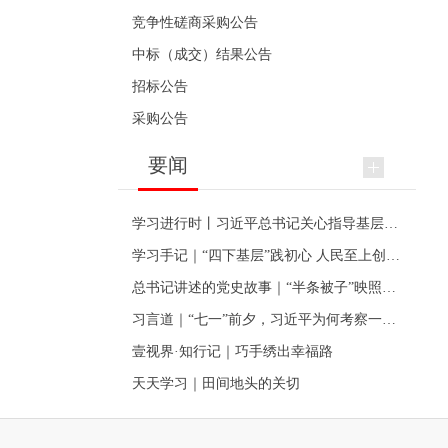
竞争性磋商采购公告
中标（成交）结果公告
招标公告
采购公告
要闻
学习进行时丨习近平总书记关心指导基层党建的故事
学习手记｜“四下基层”践初心 人民至上创伟业
总书记讲述的党史故事｜“半条被子”映照初心
习言道｜“七一”前夕，习近平为何考察一个村级党组织
壹视界·知行记｜巧手绣出幸福路
天天学习｜田间地头的关切