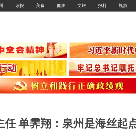
州
读报
美食
健康
文旅
报料
视频
主任 单霁翔：泉州是海丝起