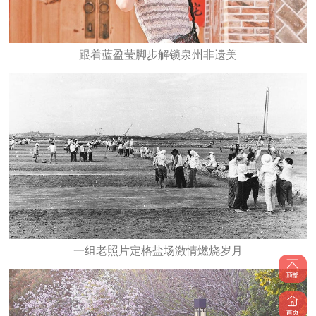
跟着蓝盈莹脚步解锁泉州非遗美
一组老照片定格盐场激情燃烧岁月