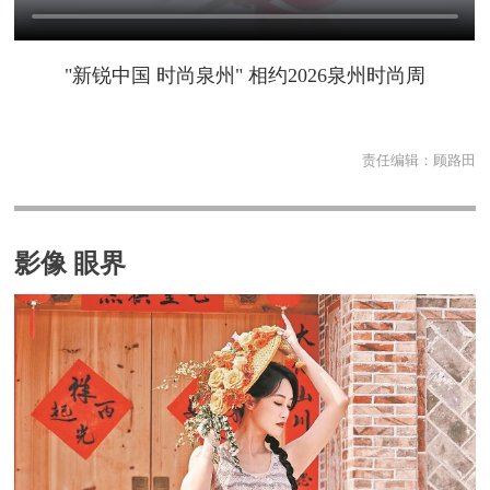
"新锐中国 时尚泉州" 相约2026泉州时尚周
责任编辑：
顾路田
影像 眼界