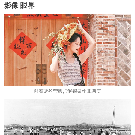
影像 眼界
跟着蓝盈莹脚步解锁泉州非遗美