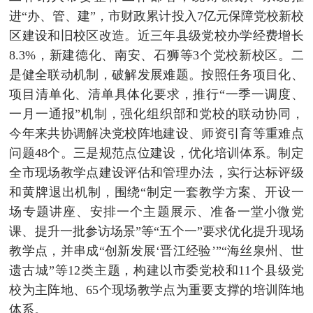
进“办、管、建”，市财政累计投入7亿元保障党校新校
区建设和旧校区改造。近三年县级党校办学经费增长
8.3%，新建德化、南安、石狮等3个党校新校区。
二
是健全联动机制，破解发展难题。按照任务项目化、
项目清单化、清单具体化要求，推行“一季一调度、
一月一通报”机制，强化组织部和党校的联动协同，
今年来共协调解决党校阵地建设、师资引育等重难点
问题48个。
三是规范点位建设，优化培训体系。制定
全市现场教学点建设评估和管理办法，实行达标评级
和黄牌退出机制，围绕“制定一套教学方案、开设一
场专题讲座、安排一个主题展示、准备一堂小微党
课、提升一批参访场景”等“五个一”要求优化提升现场
教学点，并串成“创新发展‘晋江经验’”“海丝泉州、世
遗古城”等12类主题，构建以市委党校和11个县级党
校为主阵地、65个现场教学点为重要支撑的培训阵地
体系。