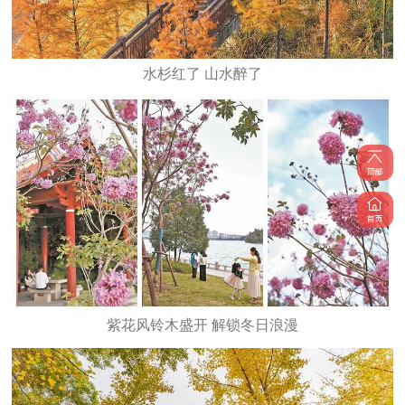
水杉红了 山水醉了
紫花风铃木盛开 解锁冬日浪漫