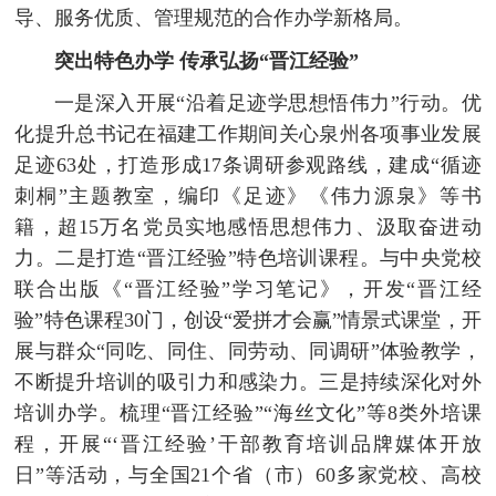
导、服务优质、管理规范的合作办学新格局。
突出特色办学 传承弘扬“晋江经验”
一是深入开展“沿着足迹学思想悟伟力”行动。优
化提升总书记在福建工作期间关心泉州各项事业发展
足迹63处，打造形成17条调研参观路线，建成“循迹
刺桐”主题教室，编印《足迹》《伟力源泉》等书
籍，超15万名党员实地感悟思想伟力、汲取奋进动
力。二是打造“晋江经验”特色培训课程。与中央党校
联合出版《“晋江经验”学习笔记》，开发“晋江经
验”特色课程30门，创设“爱拼才会赢”情景式课堂，开
展与群众“同吃、同住、同劳动、同调研”体验教学，
不断提升培训的吸引力和感染力。三是持续深化对外
培训办学。梳理“晋江经验”“海丝文化”等8类外培课
程，开展“‘晋江经验’干部教育培训品牌媒体开放
日”等活动，与全国21个省（市）60多家党校、高校