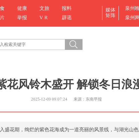
食
健康
文旅
报料
泉州
媒体
矩阵
片
举报
V R
辟谣
泉州
紫花风铃木盛开 解锁冬日浪
2025-12-09 09:07:24
来源：东南早报
入盛花期，绚烂的紫色花海成为一道亮丽的风景线，与湖光山色