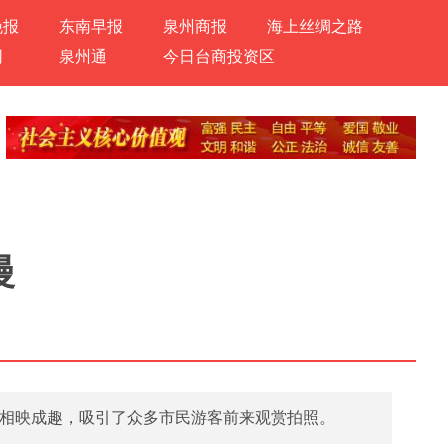
晚报
东南早报
泉州商报
海上丝绸之路
网
泉州通
今日台商投资区
漫
相映成趣，吸引了众多市民游客前来观赏拍照。