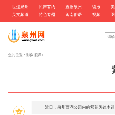
世遗泉州
民声有约
直播泉州
读报
美
英文频道
特色专题
闽南俗语
视频
图
您的位置：
影像 眼界
>
近日，泉州西湖公园内的紫花风铃木进