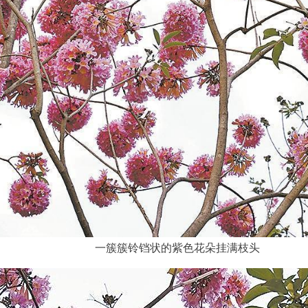
一簇簇铃铛状的紫色花朵挂满枝头