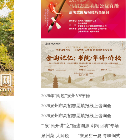
2026年“闽超”泉州VS宁德
2026泉州市高招志愿填报线上咨询会——《出分应急课堂：全流程拆解志愿填报》主题讲座
2026泉州市高招志愿填报线上咨询会——《志愿填报 答疑直播》主题讲座
“‘泉’民开讲”之“循迹溯源 刺桐回响”专场宣讲
泉州菜·大师说——“来泉甜一夏 寻味闽式鲜”上官品牌专场直播