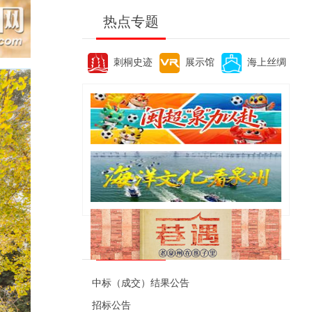
热点专题
刺桐史迹
展示馆
海上丝绸
便民资讯
中标（成交）结果公告
招标公告