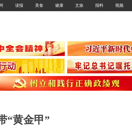
州
读报
美食
健康
文旅
报料
视频
带“黄金甲”