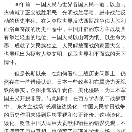
80年前，中国人民与世界各国人民一道，以血与
火铸就了正义战胜邪恶、光明战胜黑暗、进步战胜反
动的历史丰碑。在为夺取世界反法西斯战争伟大胜利
而浴血奋战的历史画卷中，中国开辟的东方主战场具
有举足轻重的地位。中国人民以山河为纸、以生命为
墨，成就了为民族独立、人民解放而战的家国大义，
也展现出为拯救人类文明、保卫世界和平而战的天下
情怀。
但是长期以来，在如何看待二战历史问题上，仍
然存在一些错误认识。日本一些政客和右翼势力无视
铁的事实，企图推卸战争责任、美化侵略，为日本军
国主义开脱罪责。与此同时，在西方学界的二战叙事
中，“东方主战场”长期被边缘化。中国人民抗日战争
的历史作用未得到足够重视和公正评价。这种淡化、
矮化、贬低中国人民巨大贡献和牺牲的错误史观，不
仅违背了历史真相，也偏离了严谨的学术立场。必须