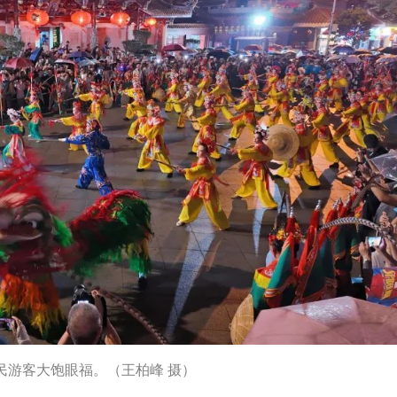
民游客大饱眼福。（王柏峰 摄）