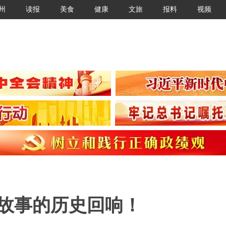
州
读报
美食
健康
文旅
报料
视频
丝故事的历史回响！