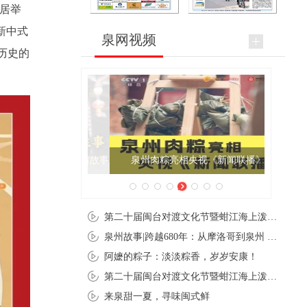
故居举
新中式
泉网视频
历史的
泉州肉粽亮相央视《新闻联播》
第二十届闽台对渡文化节暨蚶江海上泼水节在石狮蚶江启幕
泉州故事|跨越680年：从摩洛哥到泉州 丝路使者“中国行”
阿嬷的粽子：淡淡粽香，岁岁安康！
第二十届闽台对渡文化节暨蚶江海上泼水节在石狮蚶江开幕
来泉甜一夏，寻味闽式鲜