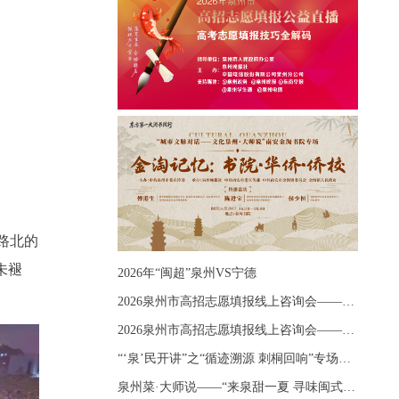
路北的
未褪
2026年“闽超”泉州VS宁德
2026泉州市高招志愿填报线上咨询会——《出分应急课堂：全流程拆解志愿填报》主题讲座
2026泉州市高招志愿填报线上咨询会——《志愿填报 答疑直播》主题讲座
“‘泉’民开讲”之“循迹溯源 刺桐回响”专场宣讲
泉州菜·大师说——“来泉甜一夏 寻味闽式鲜”上官品牌专场直播