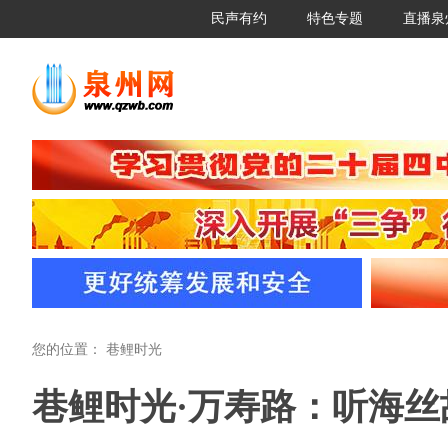
民声有约
特色专题
直播泉
您的位置：
巷鲤时光
巷鲤时光·万寿路：听海