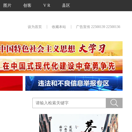
图片
创客
V R
县区
|
|
设为首页
收藏本站
广告宣传 22500139 22500136