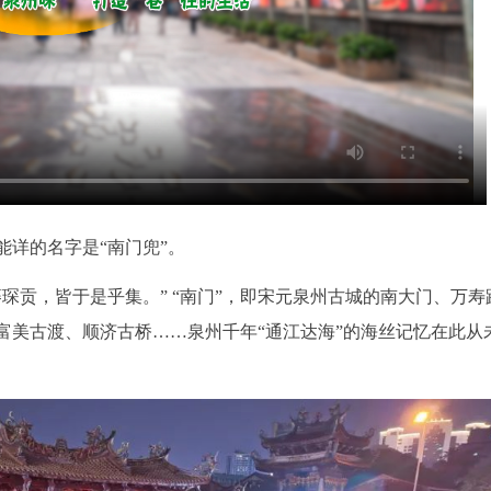
详的名字是“南门兜”。
琛贡，皆于是乎集。” “南门”，即宋元泉州古城的南大门、万寿
富美古渡、顺济古桥……泉州千年“通江达海”的海丝记忆在此从