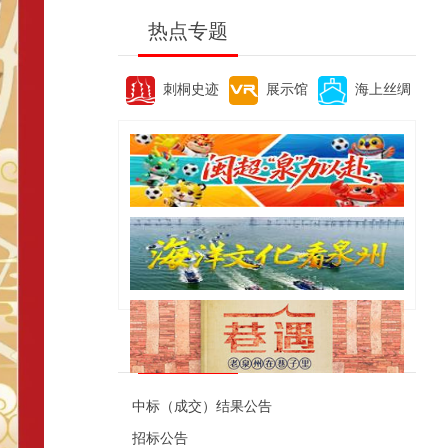
热点专题
刺桐史迹
展示馆
海上丝绸
便民资讯
中标（成交）结果公告
招标公告